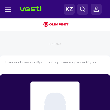
РЕКЛАМА
Главная
•
Новости
•
Футбол
•
Спортсмены
•
Дастан Абухан