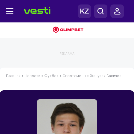
РЕКЛАМА
Главная
•
Новости
•
Футбол
•
Спортсмены
•
Жанузак Бакизов