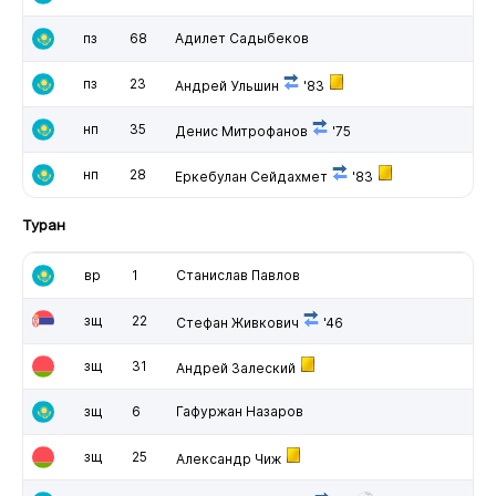
пз
68
Адилет Садыбеков
пз
23
Андрей Ульшин
'83
нп
35
Денис Митрофанов
'75
нп
28
Еркебулан Сейдахмет
'83
Туран
вр
1
Станислав Павлов
зщ
22
Стефан Живкович
'46
зщ
31
Андрей Залеский
зщ
6
Гафуржан Назаров
зщ
25
Александр Чиж