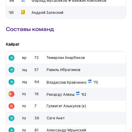
'88
Фархад Мусабеков ⇐ Бекжан Алипбеков
'95
Андрей Залеский
Составы команд
Кайрат
вр
72
Темирлан Анарбеков
зщ
57
Равиль Ибрагимов
зщ
64
Владислав Кравченко
'75
пз
16
Рикарду Алвеш
'62
пз
7
Гулжигит Алыкулов
(к)
пз
36
Саги Анет
пз
81
Александр Мрынский