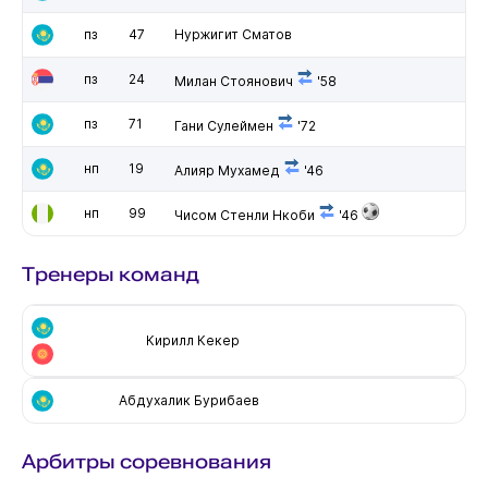
пз
47
Нуржигит Сматов
пз
24
Милан Стоянович
'58
пз
71
Гани Сулеймен
'72
нп
19
Алияр Мухамед
'46
нп
99
Чисом Стенли Нкоби
'46
Тренеры команд
Кирилл Кекер
Абдухалик Бурибаев
Арбитры соревнования