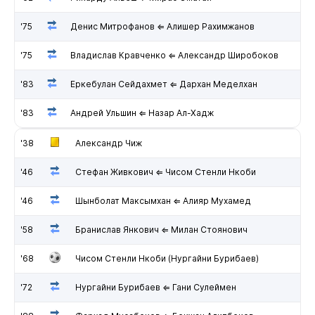
'75
Денис Митрофанов ⇐ Алишер Рахимжанов
'75
Владислав Кравченко ⇐ Александр Широбоков
'83
Еркебулан Сейдахмет ⇐ Дархан Меделхан
'83
Андрей Ульшин ⇐ Назар Ал-Хадж
'38
Александр Чиж
'46
Стефан Живкович ⇐ Чисом Стенли Нкоби
'46
Шынболат Максымхан ⇐ Алияр Мухамед
'58
Бранислав Янкович ⇐ Милан Стоянович
'68
Чисом Стенли Нкоби (Нургайни Бурибаев)
'72
Нургайни Бурибаев ⇐ Гани Сулеймен