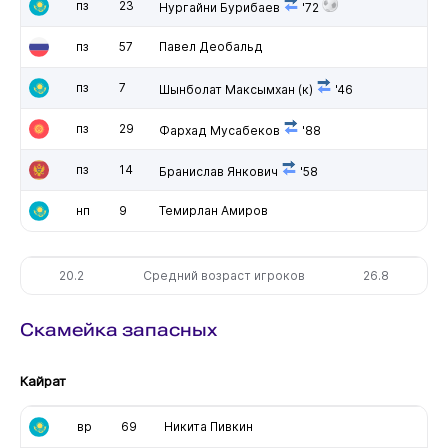
пз
23
Нургайни Бурибаев
'72
пз
57
Павел Деобальд
пз
7
Шынболат Максымхан
(к)
'46
пз
29
Фархад Мусабеков
'88
пз
14
Бранислав Янкович
'58
нп
9
Темирлан Амиров
20.2
Средний возраст игроков
26.8
Скамейка запасных
Кайрат
вр
69
Никита Пивкин