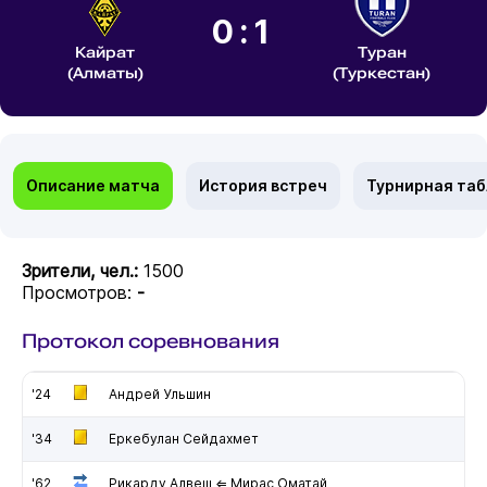
0:1
Кайрат
Туран
(Алматы)
(Туркестан)
Описание матча
История встреч
Турнирная та
Зрители, чел.:
1500
Просмотров:
-
Протокол соревнования
'24
Андрей Ульшин
'34
Еркебулан Сейдахмет
'62
Рикарду Алвеш ⇐ Мирас Оматай