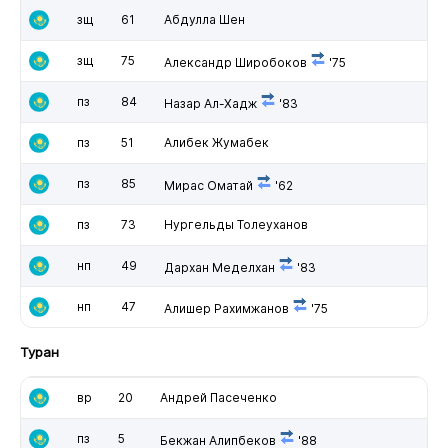
зщ
61
Абдулла Шен
зщ
75
Александр Широбоков
'75
пз
84
Назар Ал-Хадж
'83
пз
51
Алибек Жумабек
пз
85
Мирас Оматай
'62
пз
73
Нургельды Толеуханов
нп
49
Дархан Меделхан
'83
нп
47
Алишер Рахимжанов
'75
Туран
вр
20
Андрей Пасеченко
пз
5
Бекжан Алипбеков
'88