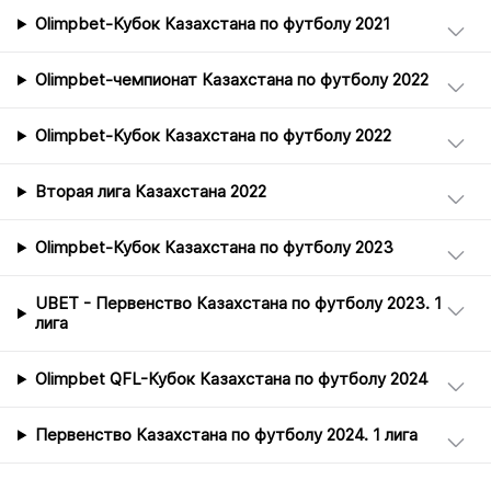
Olimpbet-Кубок Казахстана по футболу 2021
Olimpbet-чемпионат Казахстана по футболу 2022
Olimpbet-Кубок Казахстана по футболу 2022
Вторая лига Казахстана 2022
Olimpbet-Кубок Казахстана по футболу 2023
UBET - Первенство Казахстана по футболу 2023. 1
лига
Olimpbet QFL-Кубок Казахстана по футболу 2024
Первенство Казахстана по футболу 2024. 1 лига