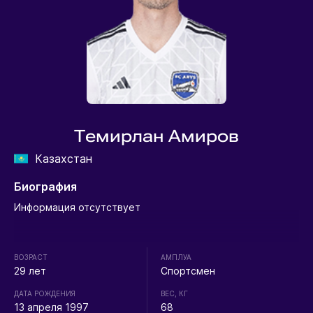
Темирлан Амиров
Казахстан
Биография
Информация отсутствует
ВОЗРАСТ
АМПЛУА
29 лет
Спортсмен
ДАТА РОЖДЕНИЯ
ВЕС, КГ
13 апреля 1997
68