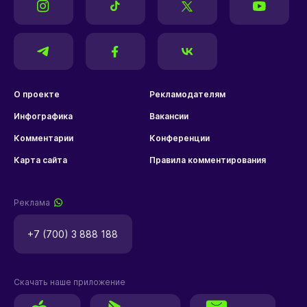
О проекте
Рекламодателям
Инфографика
Вакансии
Комментарии
Конференции
Карта сайта
Правила комментирования
Реклама
+7 (700) 3 888 188
Скачать наше приложение