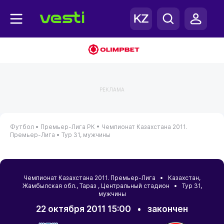
РЕКЛАМА
Футбол •
Премьер-Лига РК •
Чемпионат Казахстана 2011.
Премьер-Лига •
Тур 31, мужчины
Чемпионат Казахстана 2011. Премьер-Лига •
Казахстан
,
Жамбылская обл.
,
Тараз
, Центральный стадион • Тур 31,
мужчины
22 октября 2011 15:00
•
закончен