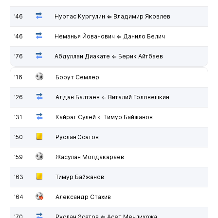
'46
Нуртас Кургулин ⇐ Владимир Яковлев
'46
Неманья Йованович ⇐ Данило Белич
'76
Абдуллаи Диакате ⇐ Берик Айтбаев
'16
Борут Семлер
'26
Алдан Балтаев ⇐ Виталий Головешкин
'31
Кайрат Сулей ⇐ Тимур Байжанов
'50
Руслан Эсатов
'59
Жасулан Молдакараев
'63
Тимур Байжанов
'64
Александр Стахив
'70
Руслан Эсатов ⇐ Асет Менлихожа