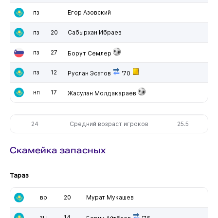
пз
Егор Азовский
пз
20
Сабырхан Ибраев
пз
27
Борут Семлер
пз
12
Руслан Эсатов
'70
нп
17
Жасулан Молдакараев
24
Средний возраст игроков
25.5
Скамейка запасных
Тараз
вр
20
Мурат Мукашев
зщ
14