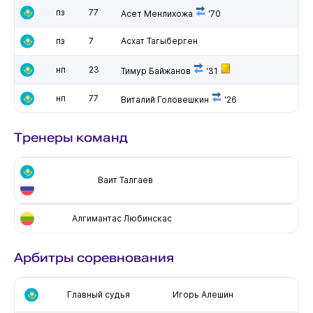
пз
77
Асет Менлихожа
'70
пз
7
Асхат Тагыберген
нп
23
Тимур Байжанов
'31
нп
77
Виталий Головешкин
'26
Тренеры команд
Ваит Талгаев
Алгимантас Любинскас
Арбитры соревнования
Главный судья
Игорь Алешин