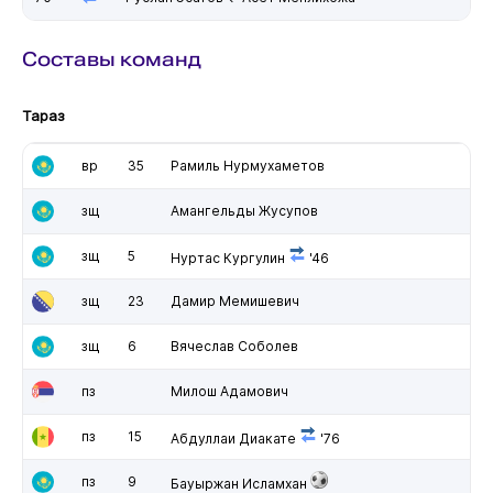
Составы команд
Тараз
вр
35
Рамиль Нурмухаметов
зщ
Амангельды Жусупов
зщ
5
Нуртас Кургулин
'46
зщ
23
Дамир Мемишевич
зщ
6
Вячеслав Соболев
пз
Милош Адамович
пз
15
Абдуллаи Диакате
'76
пз
9
Бауыржан Исламхан