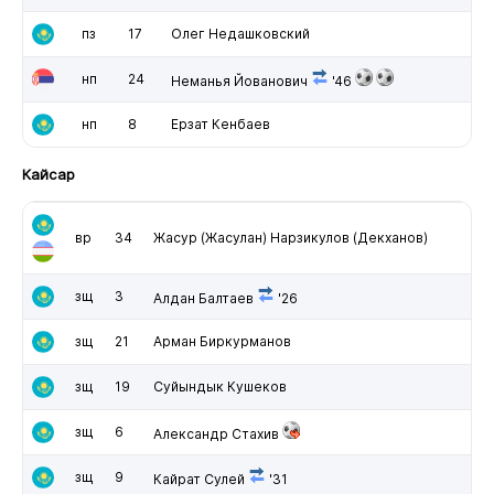
пз
17
Олег Недашковский
нп
24
Неманья Йованович
'46
нп
8
Ерзат Кенбаев
Кайсар
вр
34
Жасур (Жасулан) Нарзикулов (Декханов)
зщ
3
Алдан Балтаев
'26
зщ
21
Арман Биркурманов
зщ
19
Суйындык Кушеков
зщ
6
Александр Стахив
зщ
9
Кайрат Сулей
'31