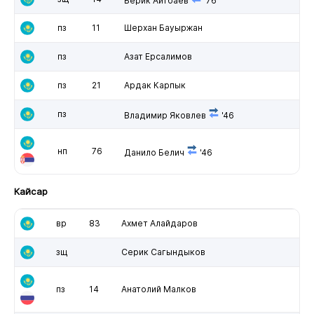
Берик Айтбаев
'76
пз
11
Шерхан Бауыржан
пз
Азат Ерсалимов
пз
21
Ардак Карпык
пз
Владимир Яковлев
'46
нп
76
Данило Белич
'46
Кайсар
вр
83
Ахмет Алайдаров
зщ
Серик Сагындыков
пз
14
Анатолий Малков