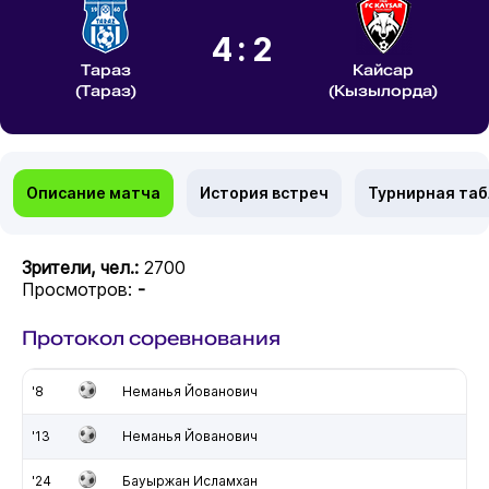
4:2
Тараз
Кайсар
(Тараз)
(Кызылорда)
Описание матча
История встреч
Турнирная та
Зрители, чел.:
2700
Просмотров:
-
Протокол соревнования
'8
Неманья Йованович
'13
Неманья Йованович
'24
Бауыржан Исламхан