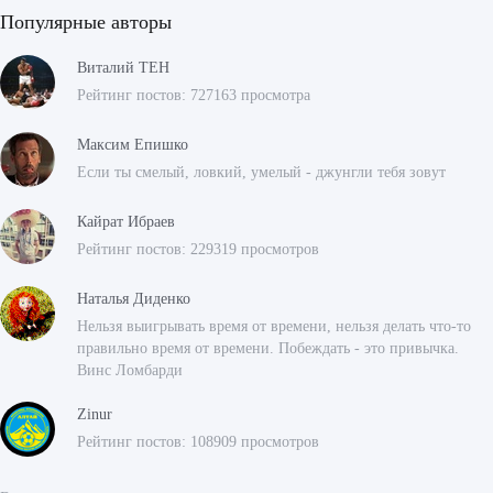
Популярные авторы
Виталий ТЕН
Рейтинг постов: 727163 просмотра
Максим Епишко
Если ты смелый, ловкий, умелый - джунгли тебя зовут
Кайрат Ибраев
Рейтинг постов: 229319 просмотров
Наталья Диденко
Нельзя выигрывать время от времени, нельзя делать что-то
правильно время от времени. Побеждать - это привычка.
Винс Ломбарди
Zinur
Рейтинг постов: 108909 просмотров