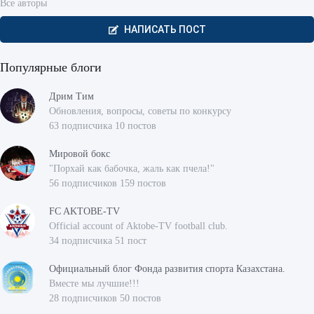
Все авторы
НАПИСАТЬ ПОСТ
Популярные блоги
Дрим Тим
Обновления, вопросы, советы по конкурсу
63 подписчика 10 постов
Мировой бокс
"Порхай как бабочка, жаль как пчела!"
56 подписчиков 159 постов
FC AKTOBE-TV
Official account of Aktobe-TV football club.
34 подписчика 51 пост
Официальный блог Фонда развития спорта Казахстана.
Вместе мы лучшие!!!
28 подписчиков 50 постов