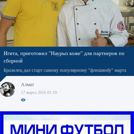
Игита, приготовил "Наурыз коже" для партнеров по
сборной
Бразилец дал старт самому популярному "флешмобу" марта
Алмат
17 марта 2016 01:19