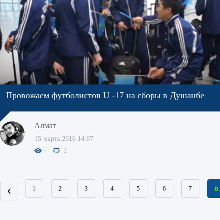
Провожаем футболистов U -17 на сборы в Душанбе
Алмат
15 марта 2016 14:07
1
‹
1
2
3
4
5
6
7
8