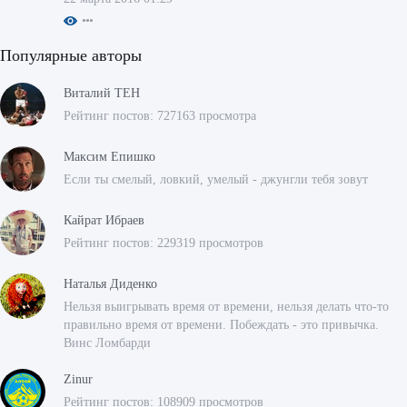
Популярные авторы
Виталий ТЕН
Рейтинг постов: 727163 просмотра
Максим Епишко
Если ты смелый, ловкий, умелый - джунгли тебя зовут
Кайрат Ибраев
Рейтинг постов: 229319 просмотров
Наталья Диденко
Нельзя выигрывать время от времени, нельзя делать что-то
правильно время от времени. Побеждать - это привычка.
Винс Ломбарди
Zinur
Рейтинг постов: 108909 просмотров