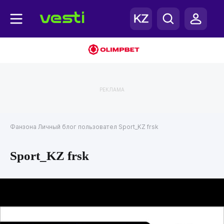
РЕКЛАМА
Фанзона
Личный блог пользовател Sport_KZ frsk
Sport_KZ frsk