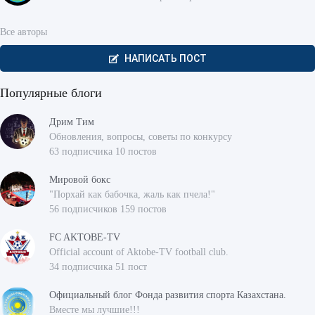
Все авторы
НАПИСАТЬ ПОСТ
Популярные блоги
Дрим Тим
Обновления, вопросы, советы по конкурсу
63 подписчика 10 постов
Мировой бокс
"Порхай как бабочка, жаль как пчела!"
56 подписчиков 159 постов
FC AKTOBE-TV
Official account of Aktobe-TV football club.
34 подписчика 51 пост
Официальный блог Фонда развития спорта Казахстана.
Вместе мы лучшие!!!