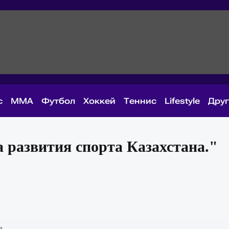
с
MMA
Футбол
Хоккей
Теннис
Lifestyle
Дру
развития спорта Казахстана."
в