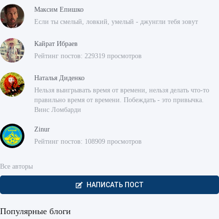
Максим Епишко
Если ты смелый, ловкий, умелый - джунгли тебя зовут
Кайрат Ибраев
Рейтинг постов: 229319 просмотров
Наталья Диденко
Нельзя выигрывать время от времени, нельзя делать что-то
правильно время от времени. Побеждать - это привычка.
Винс Ломбарди
Zinur
Рейтинг постов: 108909 просмотров
Все авторы
НАПИСАТЬ ПОСТ
Популярные блоги