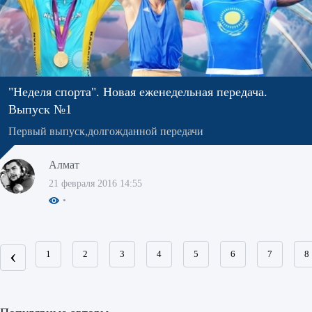
"Неделя спорта". Новая еженедельная передача.
Выпуск №1
Первый выпуск,долгожданной передачи
Алмат
21 февраля 2016 14:55
‹
1
2
3
4
5
6
7
8