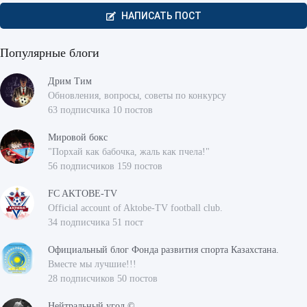
НАПИСАТЬ ПОСТ
Популярные блоги
Дрим Тим
Обновления, вопросы, советы по конкурсу
63 подписчика 10 постов
Мировой бокс
"Порхай как бабочка, жаль как пчела!"
56 подписчиков 159 постов
FC AKTOBE-TV
Official account of Aktobe-TV football club.
34 подписчика 51 пост
Официальный блог Фонда развития спорта Казахстана.
Вместе мы лучшие!!!
28 подписчиков 50 постов
Нейтральный угол ©