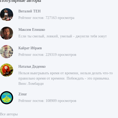
Популярные авторы
Виталий ТЕН
Рейтинг постов: 727163 просмотра
Максим Епишко
Если ты смелый, ловкий, умелый - джунгли тебя зовут
Кайрат Ибраев
Рейтинг постов: 229319 просмотров
Наталья Диденко
Нельзя выигрывать время от времени, нельзя делать что-то
правильно время от времени. Побеждать - это привычка.
Винс Ломбарди
Zinur
Рейтинг постов: 108909 просмотров
Все авторы