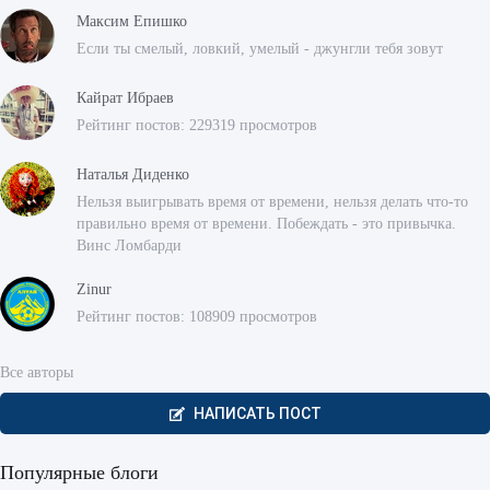
Максим Епишко
Если ты смелый, ловкий, умелый - джунгли тебя зовут
Кайрат Ибраев
Рейтинг постов: 229319 просмотров
Наталья Диденко
Нельзя выигрывать время от времени, нельзя делать что-то
правильно время от времени. Побеждать - это привычка.
Винс Ломбарди
Zinur
Рейтинг постов: 108909 просмотров
Все авторы
НАПИСАТЬ ПОСТ
Популярные блоги