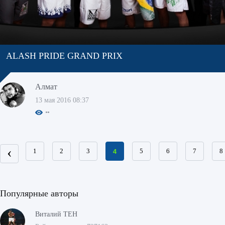
ALASH PRIDE GRAND PRIX
Алмат
13 мая 2016 08:37
‹
1
2
3
4
5
6
7
8
Популярные авторы
Виталий ТЕН