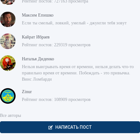
Рейтинг постов: 727163 просмотра
Максим Епишко
Если ты смелый, ловкий, умелый - джунгли тебя зовут
Кайрат Ибраев
Рейтинг постов: 229319 просмотров
Наталья Диденко
Нельзя выигрывать время от времени, нельзя делать что-то
правильно время от времени. Побеждать - это привычка.
Винс Ломбарди
Zinur
Рейтинг постов: 108909 просмотров
Все авторы
НАПИСАТЬ ПОСТ