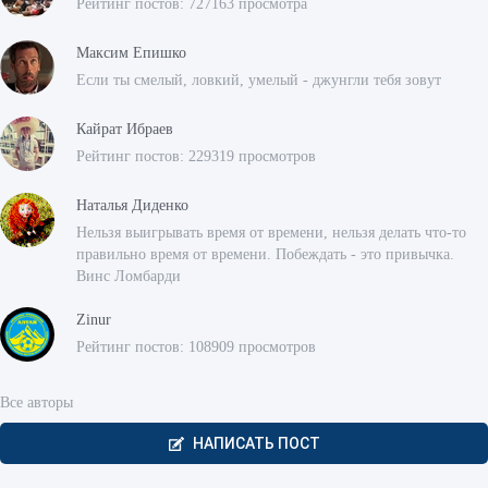
Рейтинг постов: 727163 просмотра
Максим Епишко
Если ты смелый, ловкий, умелый - джунгли тебя зовут
Кайрат Ибраев
Рейтинг постов: 229319 просмотров
Наталья Диденко
Нельзя выигрывать время от времени, нельзя делать что-то
правильно время от времени. Побеждать - это привычка.
Винс Ломбарди
Zinur
Рейтинг постов: 108909 просмотров
Все авторы
НАПИСАТЬ ПОСТ