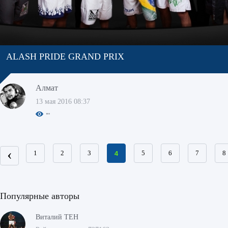
ALASH PRIDE GRAND PRIX
Алмат
13 мая 2016 08:37
‹
1
2
3
4
5
6
7
8
Популярные авторы
Виталий ТЕН