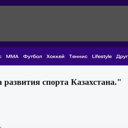
с
MMA
Футбол
Хоккей
Теннис
Lifestyle
Дру
развития спорта Казахстана."
в