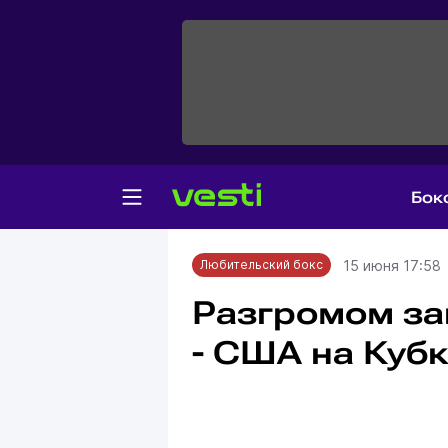
Бок
Главная
Любительский бокс
15 июня 17:58
Любительский бокс
Разгромом за
- США на Кубк