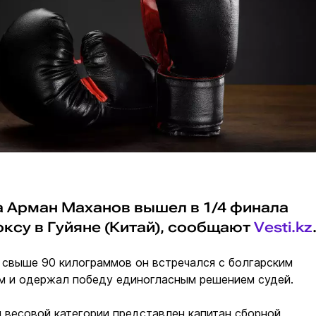
а Арман Маханов вышел в 1/4 финала
оксу в Гуйяне (Китай), сообщают
Vesti.kz
е свыше 90 килограммов он встречался с болгарским
м и одержал победу единогласным решением судей.
й весовой категории представлен капитан сборной