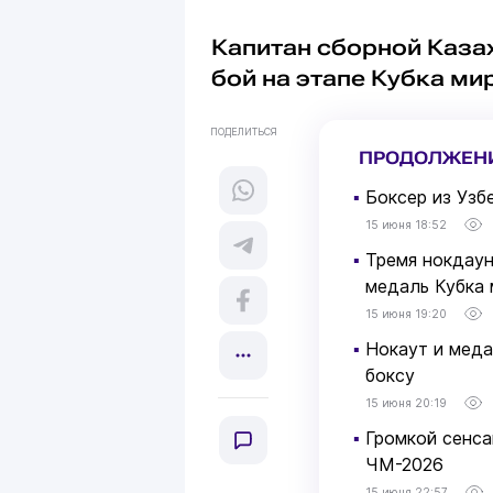
Капитан сборной Каза
бой на этапе Кубка ми
ПОДЕЛИТЬСЯ
ПРОДОЛЖЕН
▪
Боксер из Узб
15 июня 18:52
▪
Тремя нокдаун
медаль Кубка 
15 июня 19:20
▪
Нокаут и меда
боксу
15 июня 20:19
▪
Громкой сенса
ЧМ-2026
15 июня 22:57