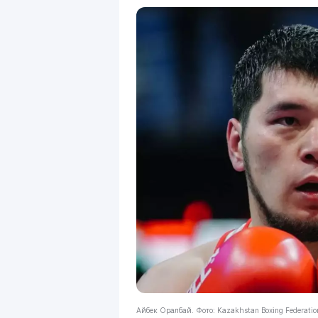
Айбек Оралбай. Фото: Kazakhstan Boxing Federati