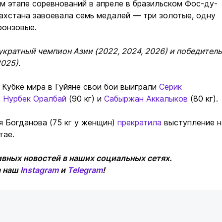
м этапе соревнований в апреле в бразильском Фос-ду-
ахстана завоевала семь медалей — три золотые, одну
ронзовые.
укратный чемпион Азии (2022, 2024, 2026) и победитель
025).
 Кубке мира в Гуйяне свои бои выиграли
Серик
,
Нурбек Оралбай
(90 кг) и
Сабыржан Аккалыков
(80 кг).
я Богданова (75 кг у женщин)
прекратила
выступление н
тае.
вных новостей в наших социальных сетях.
а наш
Instagram
и
Telegram
!