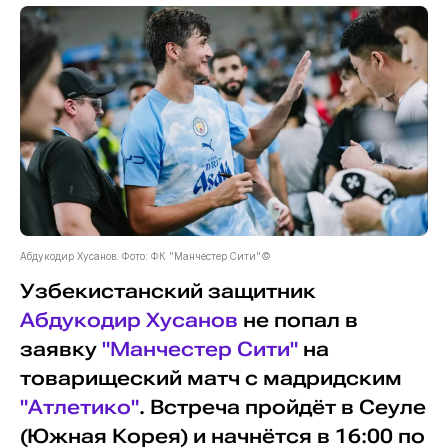
Абдукодир Хусанов. Фото: ФК "Манчестер Сити"©
Узбекистанский защитник
Абдукодир Хусанов
не попал в
заявку
"Манчестер Сити"
на
товарищеский матч с мадридским
"Атлетико"
. Встреча пройдёт в Сеуле
(Южная Корея) и начнётся в 16:00 по