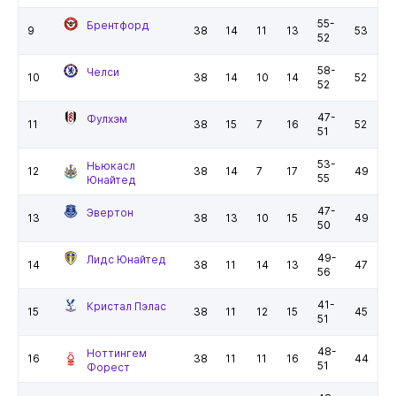
55-
Брентфорд
9
38
14
11
13
53
52
58-
Челси
10
38
14
10
14
52
52
47-
Фулхэм
11
38
15
7
16
52
51
53-
Ньюкасл
12
38
14
7
17
49
55
Юнайтед
47-
Эвертон
13
38
13
10
15
49
50
49-
Лидс Юнайтед
14
38
11
14
13
47
56
41-
Кристал Пэлас
15
38
11
12
15
45
51
48-
Ноттингем
16
38
11
11
16
44
51
Форест