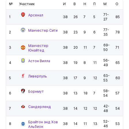
№
Участник
И
В
Н
П
М
О
71-
Арсенал
1
38
26
7
5
85
27
77-
Манчестер Сити
2
38
23
9
6
78
35
69-
Манчестер
3
38
20
11
7
71
50
Юнайтед
56-
Астон Вилла
4
38
19
8
11
65
49
63-
Ливерпуль
5
38
17
9
12
60
53
58-
Борнмут
6
38
13
18
7
57
54
42-
Сандерленд
7
38
14
12
12
54
48
52-
Брайтон энд Хов
8
38
14
11
13
53
46
Альбион