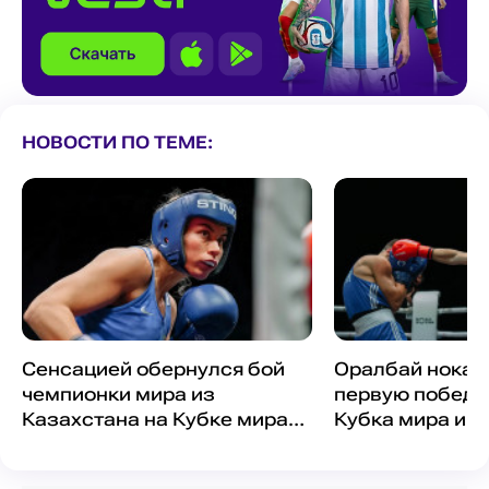
НОВОСТИ ПО ТЕМЕ:
Сенсацией обернулся бой
Оралбай нокау
чемпионки мира из
первую победу 
Казахстана на Кубке мира
Кубка мира и 
по боксу
узбека