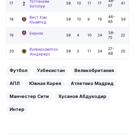
48-
Тоттенхэм
17
38
10
11
17
41
57
Хотспур
46-
Вест Хэм
18
38
10
9
19
39
65
Юнайтед
38-
Бернли
19
38
4
10
24
22
75
27-
Вулверхэмптон
20
38
3
11
24
20
68
Уондерерс
Футбол
Узбекистан
Великобритания
АПЛ
Южная Корея
Атлетико Мадрид
Манчестер Сити
Хусанов Абдукодир
Интер