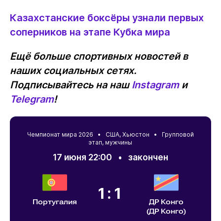
Казахстанские боксёры узнали первых
соперников на этапе Кубка мира
Ещё больше спортивных новостей в
наших социальных сетях.
Подписывайтесь на наш
Instagram
и
Telegram
!
Чемпионат мира 2026 •
США
,
Хьюстон
• Групповой
этап, мужчины
17 июня 22:00
•
закончен
1:1
Португалия
ДР Конго
(ДР Конго)