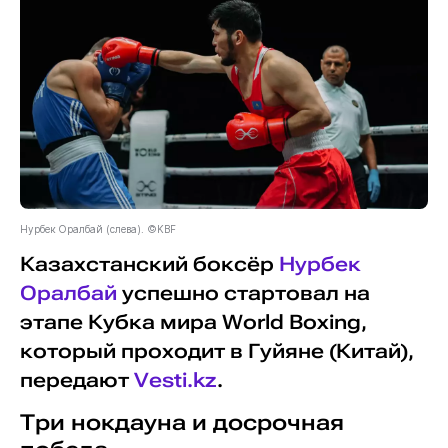
Нурбек Оралбай (слева). ©KBF
Казахстанский боксёр
Нурбек
Оралбай
успешно стартовал на
этапе Кубка мира World Boxing,
который проходит в Гуйяне (Китай),
передают
Vesti.kz
.
Три нокдауна и досрочная