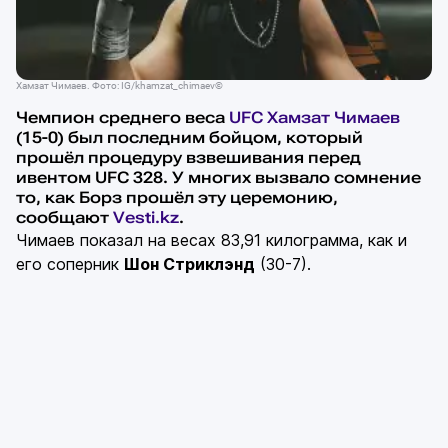
Хамзат Чимаев. Фото: IG/khamzat_chimaev©
Чемпион среднего веса
UFC
Хамзат Чимаев
(15-0) был последним бойцом, который
прошёл процедуру взвешивания перед
ивентом UFC 328. У многих вызвало сомнение
то, как Борз прошёл эту церемонию,
сообщают
Vesti.kz
.
Чимаев показал на весах 83,91 килограмма, как и
его соперник
Шон Стриклэнд
(30-7).