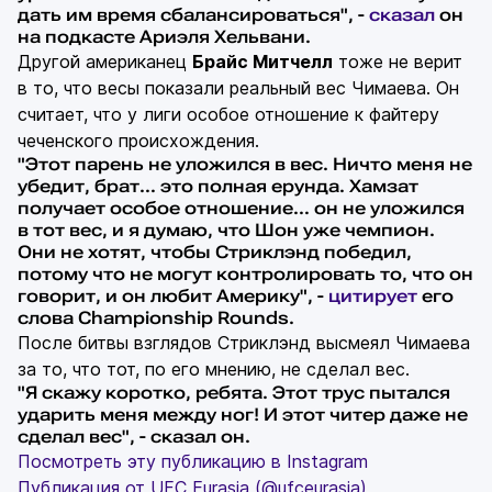
дать им время сбалансироваться", -
сказал
он
на подкасте Ариэля Хельвани.
Другой американец
Брайс Митчелл
тоже не верит
в то, что весы показали реальный вес Чимаева. Он
считает, что у лиги особое отношение к файтеру
чеченского происхождения.
"Этот парень не уложился в вес. Ничто меня не
убедит, брат… это полная ерунда. Хамзат
получает особое отношение… он не уложился
в тот вес, и я думаю, что Шон уже чемпион.
Они не хотят, чтобы Стриклэнд победил,
потому что не могут контролировать то, что он
говорит, и он любит Америку", -
цитирует
его
слова Championship Rounds.
После битвы взглядов Стриклэнд высмеял Чимаева
за то, что тот, по его мнению, не сделал вес.
"Я скажу коротко, ребята. Этот трус пытался
ударить меня между ног! И этот читер даже не
сделал вес", - сказал он.
Посмотреть эту публикацию в Instagram
Публикация от UFC Eurasia (@ufceurasia)