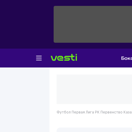
Бок
Футбол
Первая Лига РК
Первенство Казах