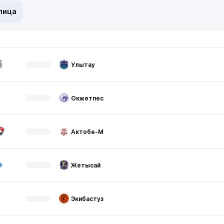
лица
Улытау
Окжетпес
Актобе-М
Жетысай
Экибастуз