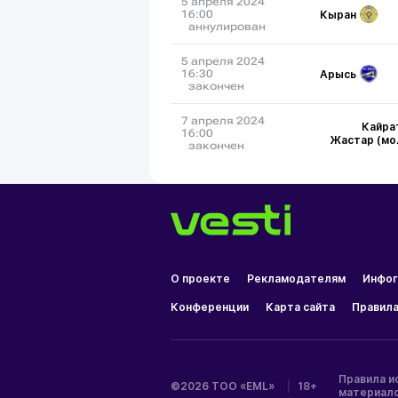
5 апреля 2024
Кыран
16:00
аннулирован
5 апреля 2024
Арысь
16:30
закончен
7 апреля 2024
Кайра
16:00
Жастар (мо
закончен
О проекте
Рекламодателям
Инфог
Конференции
Карта сайта
Правила
Правила и
©2026 ТОО «EML»
|
18+
материал