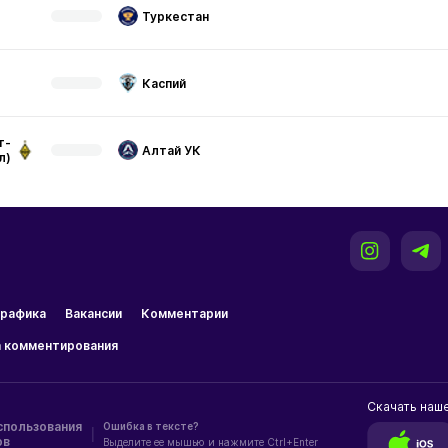
Туркестан
Каспий
т-
Алтай УК
л)
рафика
Вакансии
Комментарии
 комментирования
Скачать наш
спользования
Ошибка в тексте?
|
ов
Выделите ее мышью и нажмите Ctrl+Enter