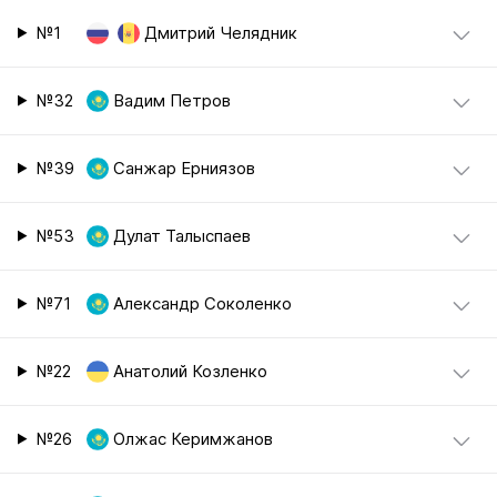
№1
Дмитрий Челядник
№32
Вадим Петров
№39
Санжар Ерниязов
№53
Дулат Талыспаев
№71
Александр Соколенко
№22
Анатолий Козленко
№26
Олжас Керимжанов