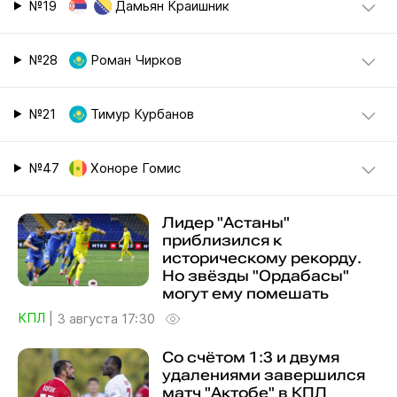
№19
Дамьян Краишник
№28
Роман Чирков
№21
Тимур Курбанов
№47
Хоноре Гомис
Лидер "Астаны"
приблизился к
историческому рекорду.
Но звёзды "Ордабасы"
могут ему помешать
КПЛ
|
3 августа 17:30
Со счётом 1:3 и двумя
удалениями завершился
матч "Актобе" в КПЛ