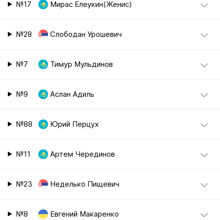
№17
Мирас Елеукин(Женис)
№28
Слободан Урошевич
№7
Тимур Мульдинов
№9
Аслан Адиль
№88
Юрий Перцух
№11
Артем Черединов
№23
Неделько Пищевич
№8
Евгений Макаренко