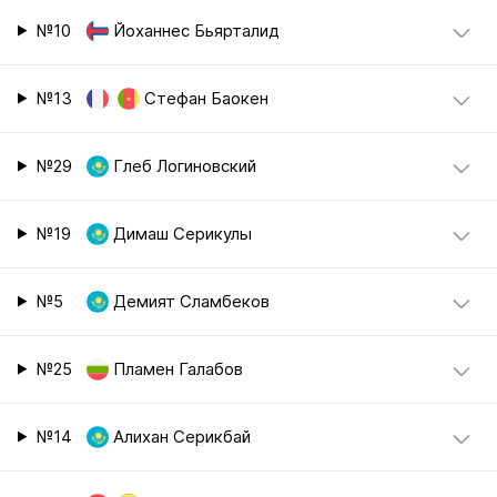
№10
Йоханнес Бьярталид
№13
Стефан Баокен
№29
Глеб Логиновский
№19
Димаш Серикулы
№5
Демият Сламбеков
№25
Пламен Галабов
№14
Алихан Серикбай