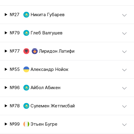
№27
Никита Губарев
№79
Глеб Валгушев
№77
Лиридон Латифи
№55
Александр Нойок
№96
Айбол Абикен
№78
Сулемен Жетписбай
№99
Этьен Бугре