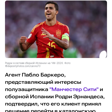
Родри в составе сборной Испании на ЧМ-2026. Фото:
©depositphotos.com/canno73
Агент Пабло Баркеро,
представляющий интересы
полузащитника
"Манчестер Сити"
и
сборной Испании Родри Эрнандеса,
подтвердил, что его клиент принял
решение перейти в каталонскую