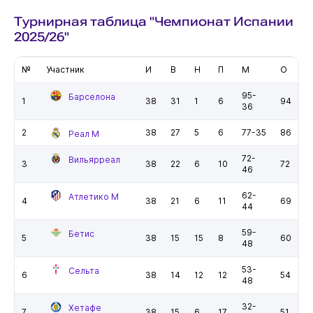
Турнирная таблица "Чемпионат Испании
2025/26"
№
Участник
И
В
Н
П
М
О
95-
Барселона
1
38
31
1
6
94
36
2
38
27
5
6
77-35
86
Реал М
72-
Вильярреал
3
38
22
6
10
72
46
62-
Атлетико М
4
38
21
6
11
69
44
59-
Бетис
5
38
15
15
8
60
48
53-
Сельта
6
38
14
12
12
54
48
32-
Хетафе
7
38
15
6
17
51