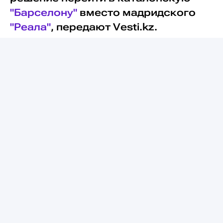
"Барселону"
вместо мадридского
"Реала"
, передают Vesti.kz.
По его словам, игрок лично уведомил
"королевский клуб" о своем решении
перейти в стан "сине-гранатовых".
"Из уважения к "Реалу", который вёл
себя безупречно, Родри сообщил
клубу, что принял решение перейти
в "Барселону", — приводит слова
Баркеро El Larguero.