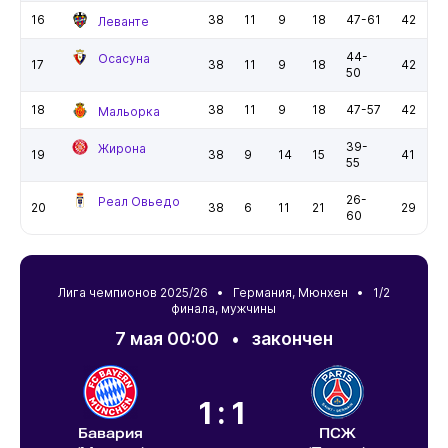
16
38
11
9
18
47-61
42
Леванте
44-
Осасуна
17
38
11
9
18
42
50
18
38
11
9
18
47-57
42
Мальорка
39-
Жирона
19
38
9
14
15
41
55
26-
Реал Овьедо
20
38
6
11
21
29
60
Лига чемпионов 2025/26 •
Германия
,
Мюнхен
• 1/2
финала, мужчины
7 мая 00:00
•
закончен
1:1
Бавария
ПСЖ