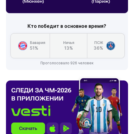
(Мюнхен)
(Париж)
Кто победит в основное время?
Бавария
Ничья
ПСЖ
51%
13%
36%
Проголосовало 926 человек