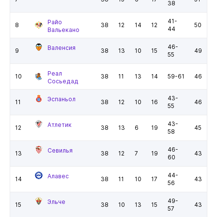
38
41-
Райо
8
38
12
14
12
50
44
Вальекано
46-
Валенсия
9
38
13
10
15
49
55
Реал
10
38
11
13
14
59-61
46
Сосьедад
43-
Эспаньол
11
38
12
10
16
46
55
43-
Атлетик
12
38
13
6
19
45
58
46-
Севилья
13
38
12
7
19
43
60
44-
Алавес
14
38
11
10
17
43
56
49-
Эльче
15
38
10
13
15
43
57