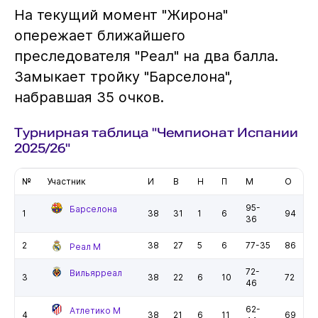
На текущий момент "Жирона"
опережает ближайшего
преследователя "Реал" на два балла.
Замыкает тройку "Барселона",
набравшая 35 очков.
Турнирная таблица "Чемпионат Испании
2025/26"
№
Участник
И
В
Н
П
М
О
95-
Барселона
1
38
31
1
6
94
36
2
38
27
5
6
77-35
86
Реал М
72-
Вильярреал
3
38
22
6
10
72
46
62-
Атлетико М
4
38
21
6
11
69