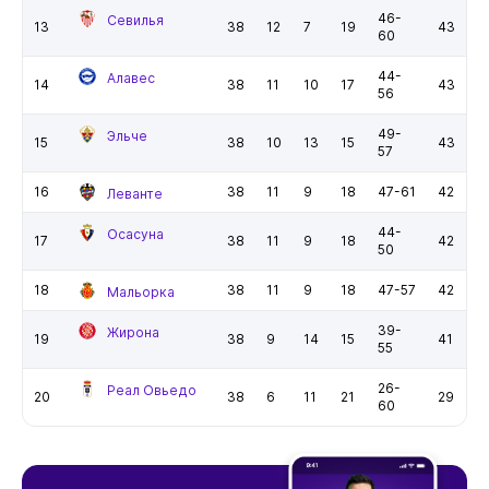
46-
Севилья
13
38
12
7
19
43
60
44-
Алавес
14
38
11
10
17
43
56
49-
Эльче
15
38
10
13
15
43
57
16
38
11
9
18
47-61
42
Леванте
44-
Осасуна
17
38
11
9
18
42
50
18
38
11
9
18
47-57
42
Мальорка
39-
Жирона
19
38
9
14
15
41
55
26-
Реал Овьедо
20
38
6
11
21
29
60