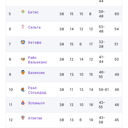
44
59-
Бетис
5
38
15
15
8
60
48
53-
Сельта
6
38
14
12
12
54
48
32-
Хетафе
7
38
15
6
17
51
38
41-
Райо
8
38
12
14
12
50
44
Вальекано
46-
Валенсия
9
38
13
10
15
49
55
Реал
10
38
11
13
14
59-61
46
Сосьедад
43-
Эспаньол
11
38
12
10
16
46
55
43-
Атлетик
12
38
13
6
19
45
58