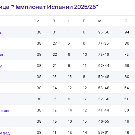
ица "Чемпионат Испании 2025/26"
И
В
Н
П
М
О
38
31
1
6
95-36
94
а
38
27
5
6
77-35
86
38
22
6
10
72-46
72
ал
38
21
6
11
62-44
69
 М
38
15
15
8
59-48
60
38
14
12
12
53-48
54
38
15
6
17
32-38
51
38
12
14
12
41-44
50
екано
38
13
10
15
46-55
49
38
11
13
14
59-61
46
ьедад