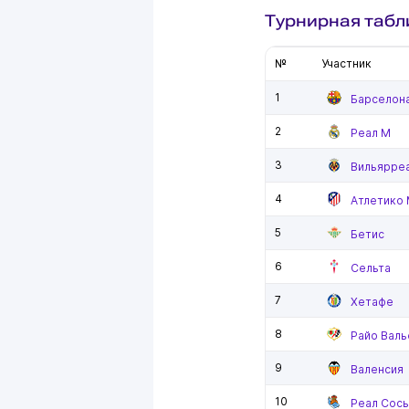
Турнирная табл
№
Участник
1
Барселон
2
Реал М
3
Вильярре
4
Атлетико
5
Бетис
6
Сельта
7
Хетафе
8
Райо Валь
9
Валенсия
10
Реал Сос