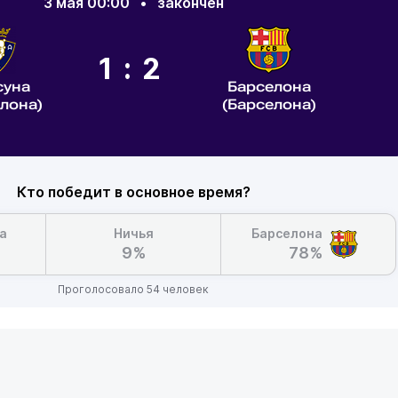
3 мая 00:00
•
закончен
1:2
суна
Барселона
лона)
(Барселона)
Кто победит в основное время?
а
Ничья
Барселона
9%
78%
Проголосовало 54 человек