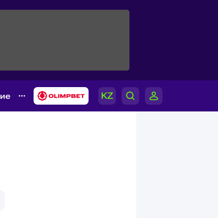
гие
й