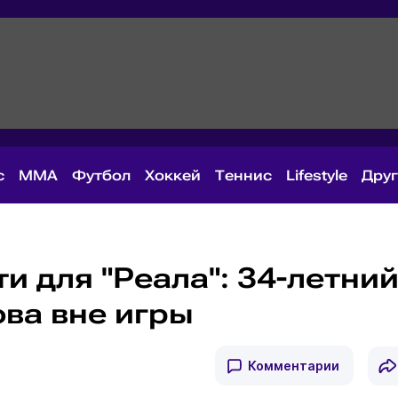
с
MMA
Футбол
Хоккей
Теннис
Lifestyle
Дру
и для "Реала": 34-летни
ова вне игры
Комментарии