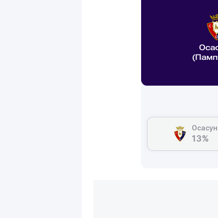
Оса
(Памп
Осасун
13%