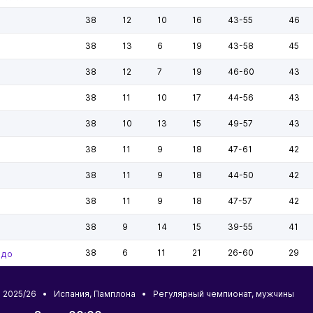
38
12
10
16
43-55
46
38
13
6
19
43-58
45
38
12
7
19
46-60
43
38
11
10
17
44-56
43
38
10
13
15
49-57
43
38
11
9
18
47-61
42
38
11
9
18
44-50
42
38
11
9
18
47-57
42
38
9
14
15
39-55
41
38
6
11
21
26-60
29
едо
и 2025/26 •
Испания
,
Памплона
• Регулярный чемпионат, мужчины