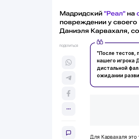
Мадридский
"Реал"
на
повреждении у своего
Даниэля Карвахаля, 
ПОДЕЛИТЬСЯ
"После тестов, 
нашего игрока 
дистальной фала
ожидании развит
Для Карвахаля это 