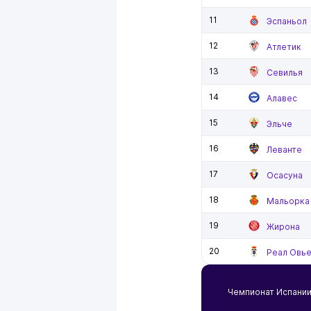
11
Эспаньол
12
Атлетик
13
Севилья
14
Алавес
15
Эльче
16
Леванте
17
Осасуна
18
Мальорка
19
Жирона
20
Реал Овь
Чемпионат Испани