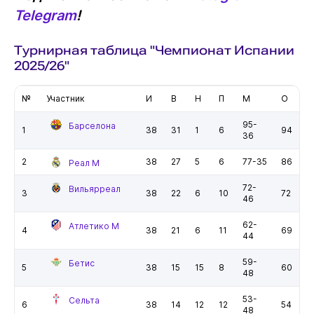
Telegram
!
Турнирная таблица "Чемпионат Испании
2025/26"
№
Участник
И
В
Н
П
М
О
95-
Барселона
1
38
31
1
6
94
36
2
38
27
5
6
77-35
86
Реал М
72-
Вильярреал
3
38
22
6
10
72
46
62-
Атлетико М
4
38
21
6
11
69
44
59-
Бетис
5
38
15
15
8
60
48
53-
Сельта
6
38
14
12
12
54
48