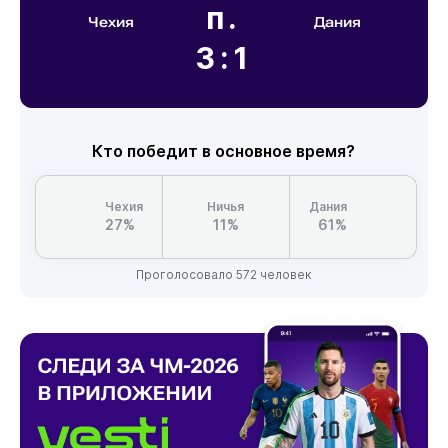
п.
Чехия
Дания
3:1
Кто победит в основное время?
Чехия
Ничья
Дания
27%
11%
61%
Проголосовало 572 человек