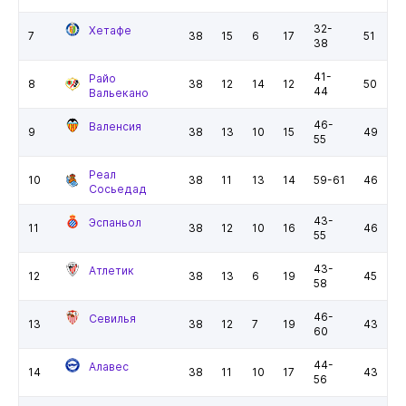
32-
Хетафе
7
38
15
6
17
51
38
41-
Райо
8
38
12
14
12
50
44
Вальекано
46-
Валенсия
9
38
13
10
15
49
55
Реал
10
38
11
13
14
59-61
46
Сосьедад
43-
Эспаньол
11
38
12
10
16
46
55
43-
Атлетик
12
38
13
6
19
45
58
46-
Севилья
13
38
12
7
19
43
60
44-
Алавес
14
38
11
10
17
43
56