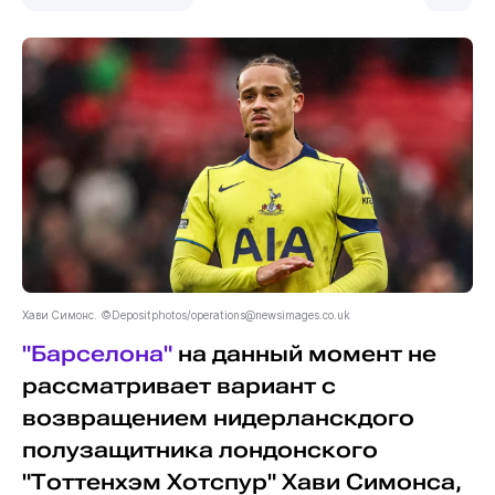
Хави Симонс. ©Depositphotos/operations@newsimages.co.uk
"Барселона"
на данный момент не
рассматривает вариант с
возвращением нидерланскдого
полузащитника лондонского
"Тоттенхэм Хотспур" Хави Симонса,