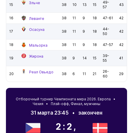
49-
Эльче
15
38
10
13
15
43
57
16
38
11
9
18
47-61
42
Леванте
44-
Осасуна
17
38
11
9
18
42
50
18
38
11
9
18
47-57
42
Мальорка
39-
Жирона
19
38
9
14
15
41
55
26-
Реал Овьедо
20
38
6
11
21
29
60
Отборочный турнир Чемпионата мира 2026. Европа •
Чехия
• Плэй-офф, Финал, мужчины
31 марта 23:45
•
закончен
2:2,