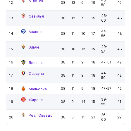
43-
Атлетик
12
38
13
6
19
45
58
46-
Севилья
13
38
12
7
19
43
60
44-
Алавес
14
38
11
10
17
43
56
49-
Эльче
15
38
10
13
15
43
57
16
38
11
9
18
47-61
42
Леванте
44-
Осасуна
17
38
11
9
18
42
50
18
38
11
9
18
47-57
42
Мальорка
39-
Жирона
19
38
9
14
15
41
55
26-
Реал Овьедо
20
38
6
11
21
29
60