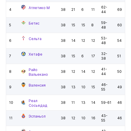
62-
Атлетико М
4
38
21
6
11
69
44
59-
Бетис
5
38
15
15
8
60
48
53-
Сельта
6
38
14
12
12
54
48
32-
Хетафе
7
38
15
6
17
51
38
41-
Райо
8
38
12
14
12
50
44
Вальекано
46-
Валенсия
9
38
13
10
15
49
55
Реал
10
38
11
13
14
59-61
46
Сосьедад
43-
Эспаньол
11
38
12
10
16
46
55