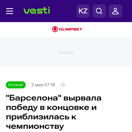
РЕКЛАМА
Главная
Испания
3 мая 07:18
Испания
"Барселона" вырвала
победу в концовке и
приблизилась к
чемпионству