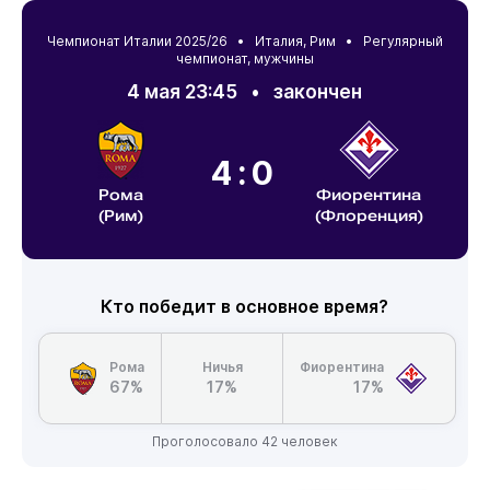
Чемпионат Италии 2025/26 •
Италия
,
Рим
• Регулярный
чемпионат, мужчины
4 мая 23:45
•
закончен
4:0
Рома
Фиорентина
(Рим)
(Флоренция)
Кто победит в основное время?
Рома
Ничья
Фиорентина
67%
17%
17%
Проголосовало 42 человек