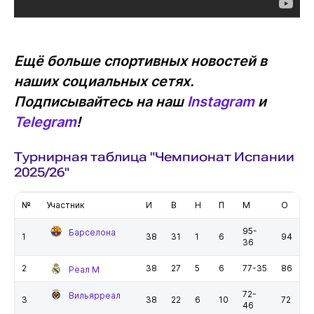
Ещё больше спортивных новостей в
наших социальных сетях.
Подписывайтесь на наш
Instagram
и
Telegram
!
Турнирная таблица "Чемпионат Испании
2025/26"
№
Участник
И
В
Н
П
М
О
95-
Барселона
1
38
31
1
6
94
36
2
38
27
5
6
77-35
86
Реал М
72-
Вильярреал
3
38
22
6
10
72
46