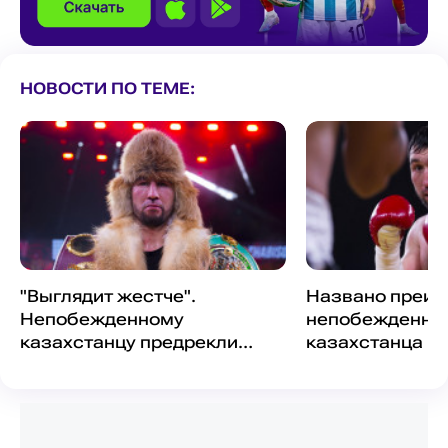
НОВОСТИ ПО ТЕМЕ:
"Выглядит жестче".
Названо преи
Непобежденному
непобежденно
казахстанцу предрекли
казахстанца в 
непростой бой за титул WBA
WBA
Interim