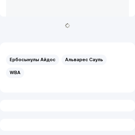
Ербосынулы Айдос
Альварес Сауль
WBA