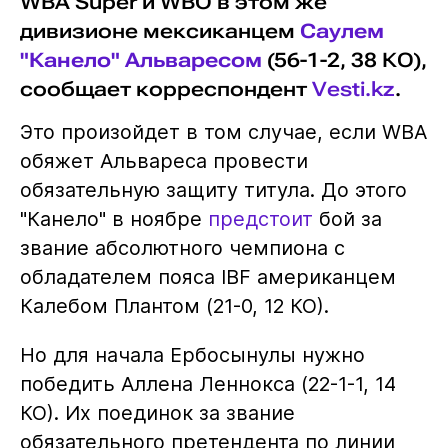
WBA Super и WBO в этом же
дивизионе мексиканцем
Саулем
"Канело" Альваресом
(56-1-2, 38 КО),
сообщает корреспондент
Vesti.kz
.
Это произойдет в том случае, если WBA
обяжет Альвареса провести
обязательную защиту титула. До этого
"Канело" в ноябре
предстоит
бой за
звание абсолютного чемпиона с
обладателем пояса IBF американцем
Калебом Плантом (21-0, 12 КО).
Но для начала Ербосынулы нужно
победить Аллена Леннокса (22-1-1, 14
КО). Их поединок за звание
обязательного претендента по линии