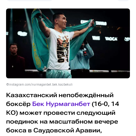
©instagram.com/nurmaganbet.bek.kazbekuli
Казахстанский непобеждённый
боксёр
Бек Нурмаганбет
(16-0, 14
КО) может провести следующий
поединок на масштабном вечере
бокса в Саудовской Аравии,