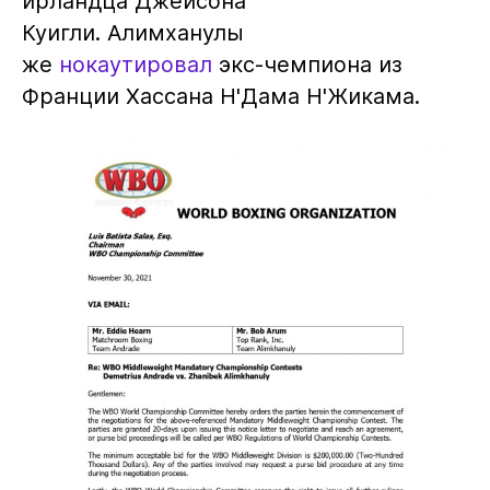
ирландца Джейсона
Куигли. Алимханулы
же
нокаутировал
экс-чемпиона из
Франции Хассана Н'Дама Н'Жикама.