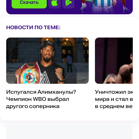
НОВОСТИ ПО ТЕМЕ:
Испугался Алимханулы?
Уничтожил экс
Чемпион WBO выбрал
мира и стал ва
другого соперника
в среднем весе
Заслуженный 
Алимханулы пе
большими боя