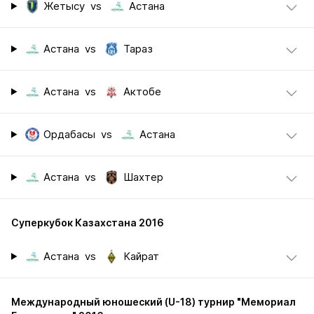
Жетысу
vs
Астана
Астана
vs
Тараз
Астана
vs
Актобе
Ордабасы
vs
Астана
Астана
vs
Шахтер
Суперкубок Казахстана 2016
Астана
vs
Кайрат
Международный юношеский (U-18) турнир "Мемориал