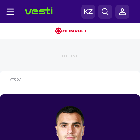
РЕКЛАМА
Футбол