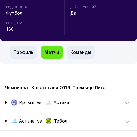
ВИД СПОРТА
ДЕЙСТВУЮЩИЙ
Футбол
Да
РОСТ, СМ
180
Профиль
Матчи
Команды
Чемпионат Казахстана 2016. Премьер-Лига
Иртыш
vs
Астана
Астана
vs
Тобол