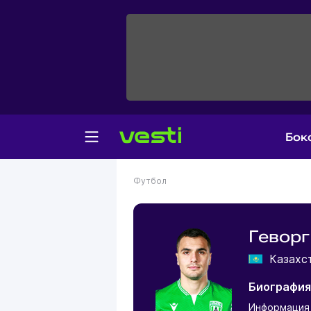
Бок
Футбол
Гевор
Казахс
Биографи
Информация