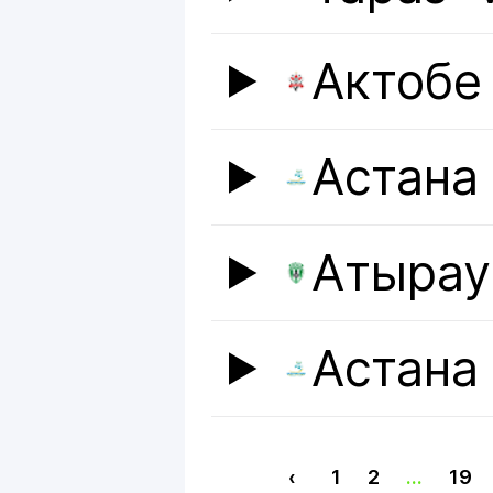
Актобе
Астана
Атырау
Астана
‹
1
2
...
19