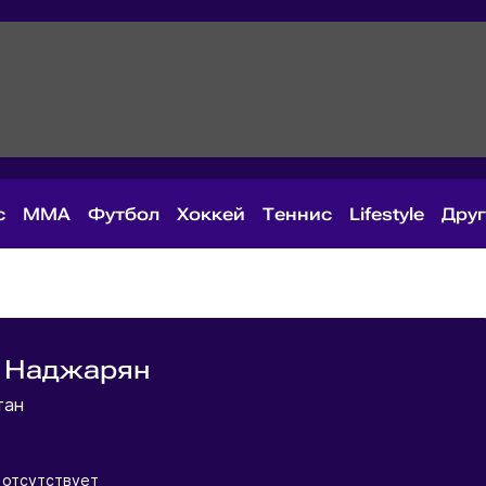
с
MMA
Футбол
Хоккей
Теннис
Lifestyle
Дру
г Наджарян
тан
я
 отсутствует