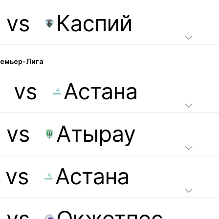
vs
Каспий
ремьер-Лига
р
vs
Астана
vs
Атырау
vs
Астана