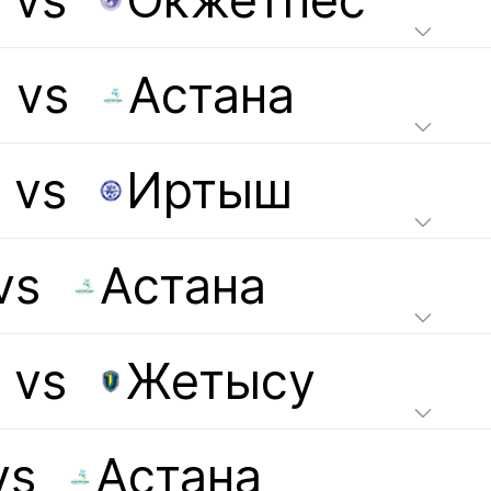
vs
Окжетпес
vs
Астана
vs
Иртыш
vs
Астана
vs
Жетысу
vs
Астана