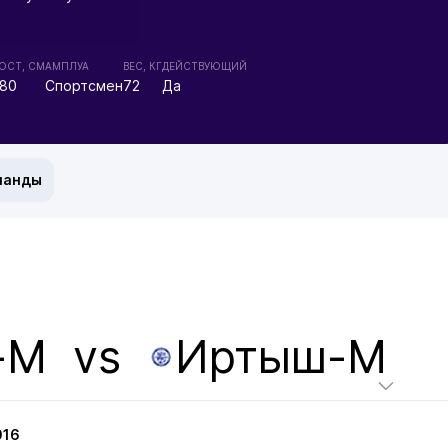
ОСТ, СМ
АМПЛУА
ВЕС, КГ
ДЕЙСТВУЮЩИЙ
180
Спортсмен
72
Да
манды
-М
vs
Иртыш-М
016