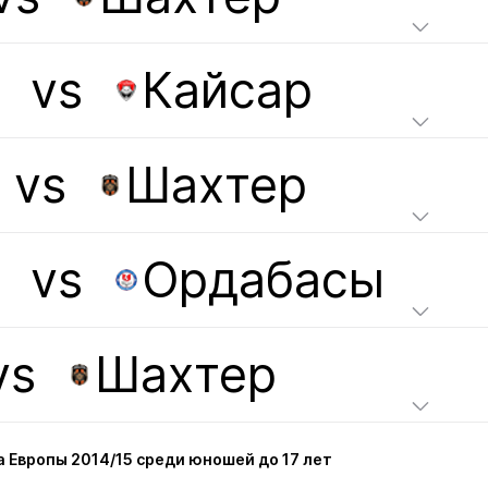
р
vs
Кайсар
vs
Шахтер
р
vs
Ордабасы
vs
Шахтер
Европы 2014/15 среди юношей до 17 лет