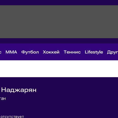
с
MMA
Футбол
Хоккей
Теннис
Lifestyle
Дру
г Наджарян
тан
я
 отсутствует