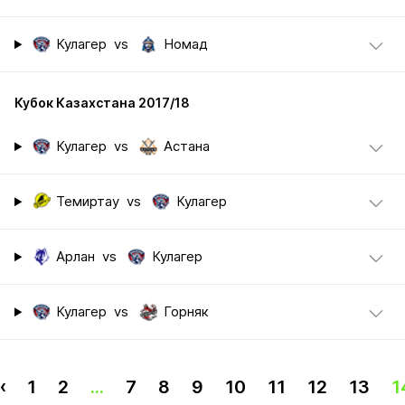
Кулагер
vs
Номад
Кубок Казахстана 2017/18
Кулагер
vs
Астана
Темиртау
vs
Кулагер
Арлан
vs
Кулагер
Кулагер
vs
Горняк
‹
1
2
...
7
8
9
10
11
12
13
1