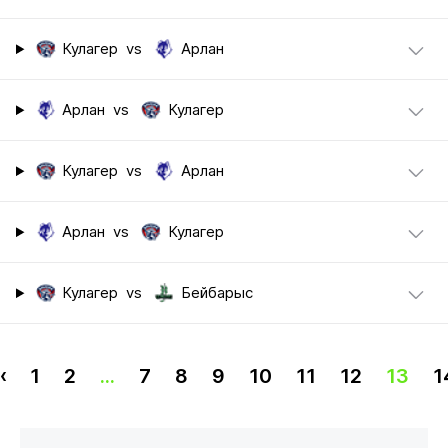
Кулагер
vs
Арлан
Арлан
vs
Кулагер
Кулагер
vs
Арлан
Арлан
vs
Кулагер
Кулагер
vs
Бейбарыс
‹
1
2
...
7
8
9
10
11
12
13
1