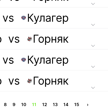
vs
Кулагер
р
vs
Горняк
vs
Кулагер
р
vs
Горняк
8
9
10
11
12
13
14
15
›