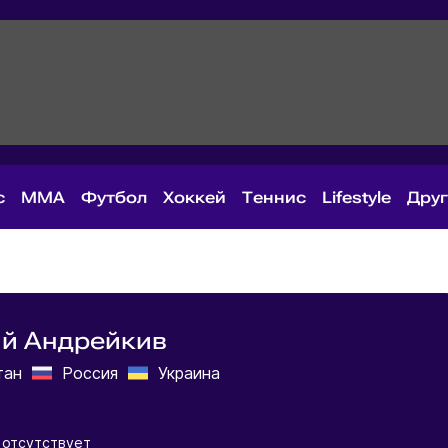
с
MMA
Футбол
Хоккей
Теннис
Lifestyle
Дру
ий Андрейкив
тан
Россия
Украина
 отсутствует