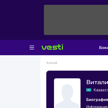
Бок
Хоккей
Витал
Казахс
Биография
Информация