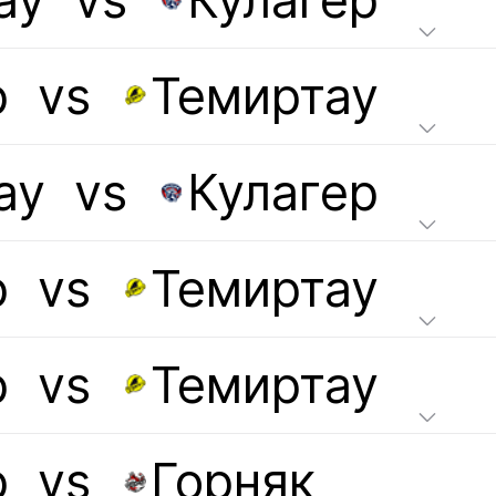
ау
vs
Кулагер
р
vs
Темиртау
ау
vs
Кулагер
р
vs
Темиртау
р
vs
Темиртау
р
vs
Горняк