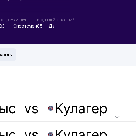
ОСТ, СМ
АМПЛУА
ВЕС, КГ
ДЕЙСТВУЮЩИЙ
83
Спортсмен
85
Да
манды
ыс
vs
Кулагер
ыс
vs
Кулагер