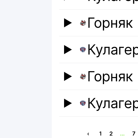
Горняк
Кулаге
Горняк
Кулаге
‹
1
2
...
7