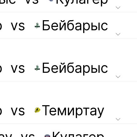
р
vs
Бейбарыс
р
vs
Бейбарыс
р
vs
Темиртау