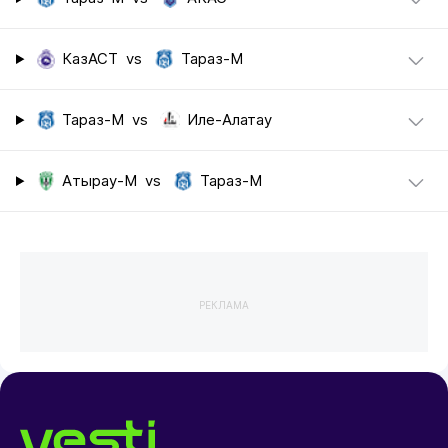
КазАСТ
vs
Тараз-М
Тараз-М
vs
Иле-Алатау
Атырау-М
vs
Тараз-М
РЕКЛАМА