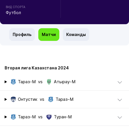
ВИД СПОРТА
Футбол
Профиль
Матчи
Команды
Вторая лига Казахстана 2024
Тараз-М
vs
Атырау-М
Онтустик
vs
Тараз-М
Тараз-М
vs
Туран-М