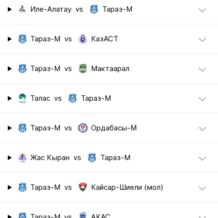
Иле-Алатау
vs
Тараз-М
Тараз-М
vs
КазАСТ
Тараз-М
vs
Мактаарал
Талас
vs
Тараз-М
Тараз-М
vs
Ордабасы-М
Жас Кыран
vs
Тараз-М
Тараз-М
vs
Кайсар-Шиели (мол)
Тараз-М
vs
АКАС