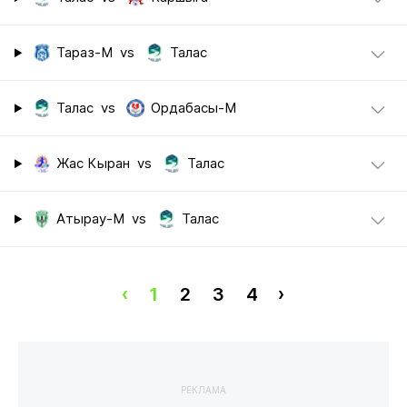
Тараз-М
vs
Талас
Талас
vs
Ордабасы-М
Жас Кыран
vs
Талас
Атырау-М
vs
Талас
‹
1
2
3
4
›
РЕКЛАМА