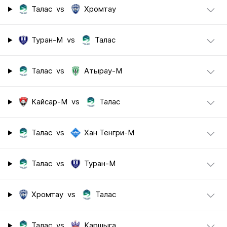
Талас
vs
Хромтау
Туран-М
vs
Талас
Талас
vs
Атырау-М
Кайсар-М
vs
Талас
Талас
vs
Хан Тенгри-М
Талас
vs
Туран-М
Хромтау
vs
Талас
Талас
vs
Каршыга