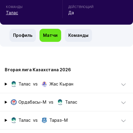
КОМАНДЫ
ДЕЙСТВУЮЩИЙ
Талас
Да
Профиль
Матчи
Команды
Вторая лига Казахстана 2026
Талас
vs
Жас Кыран
Ордабасы-М
vs
Талас
Талас
vs
Тараз-М