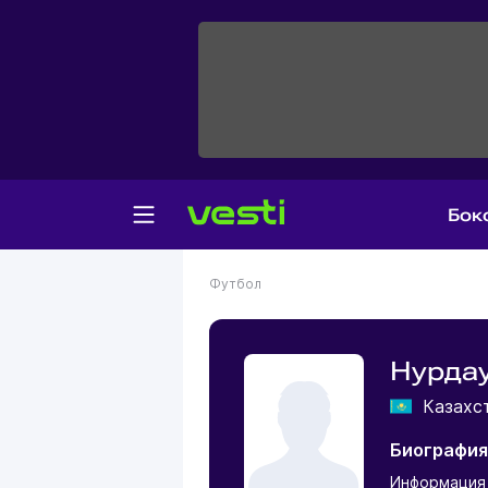
Бок
Футбол
Нурда
Казахс
Биография
Информация