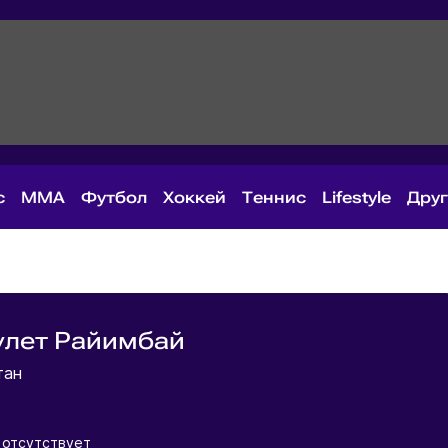
с
MMA
Футбол
Хоккей
Теннис
Lifestyle
Дру
улет Райимбай
тан
 отсутствует