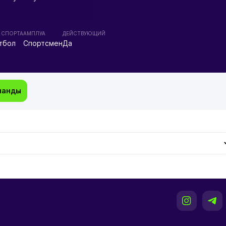
 СПОРТА
АМПЛУА
ДЕЙСТВУЮЩИЙ
тбол
Спортсмен
Да
манды