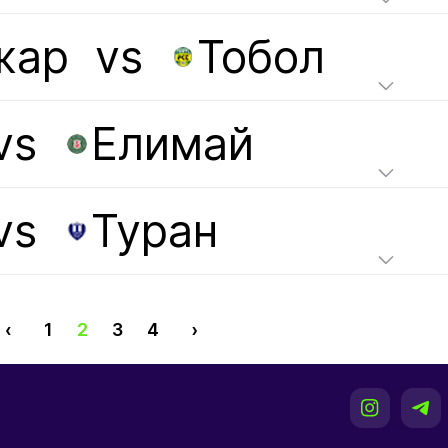
жар
vs
Тобол
vs
Елимай
vs
Туран
‹
1
2
3
4
›