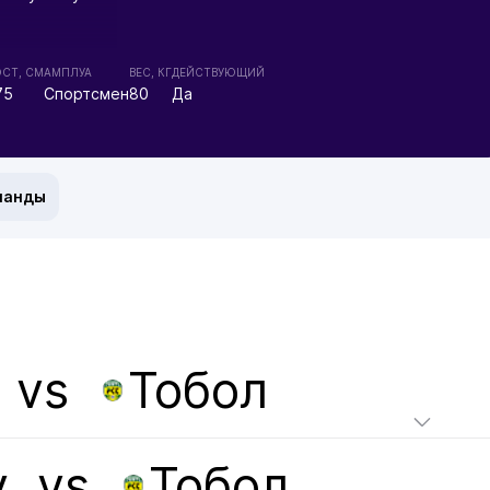
ОСТ, СМ
АМПЛУА
ВЕС, КГ
ДЕЙСТВУЮЩИЙ
75
Спортсмен
80
Да
манды
vs
Тобол
у
vs
Тобол