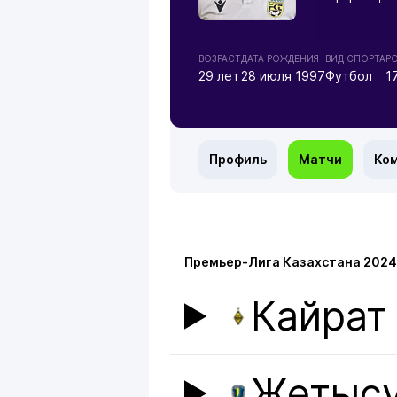
ВОЗРАСТ
ДАТА РОЖДЕНИЯ
ВИД СПОРТА
Р
29 лет
28 июля 1997
Футбол
1
Профиль
Матчи
Ко
Премьер-Лига Казахстана 2024
Кайрат
Жетыс