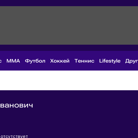
с
MMA
Футбол
Хоккей
Теннис
Lifestyle
Дру
Иванович
я
я
 отсутствует