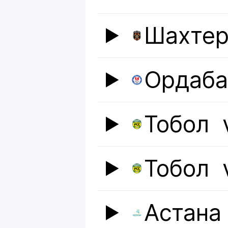
Шахте
Ордаб
Тобол
Тобол
Астана