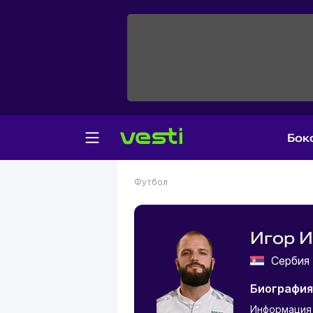
Бок
Футбол
Игор 
Серби
Биографи
Информация