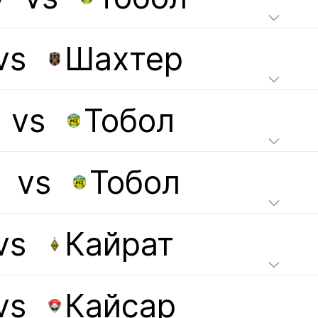
vs
Шахтер
vs
Тобол
vs
Тобол
vs
Кайрат
vs
Кайсар