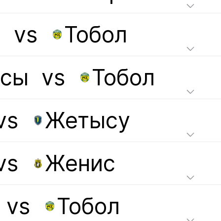
р
vs
Тобол
асы
vs
Тобол
vs
Жетысу
vs
Женис
vs
Тобол