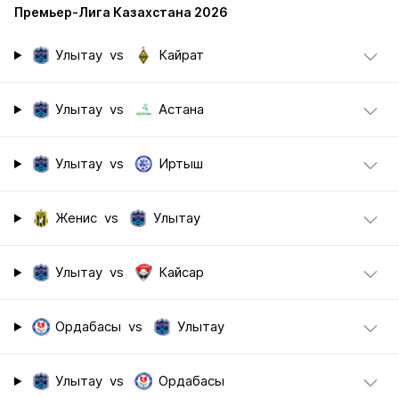
Премьер-Лига Казахстана 2026
Улытау
vs
Кайрат
Улытау
vs
Астана
Улытау
vs
Иртыш
Женис
vs
Улытау
Улытау
vs
Кайсар
Ордабасы
vs
Улытау
Улытау
vs
Ордабасы