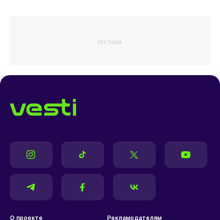
РЕКЛАМА
О проекте
Рекламодателям