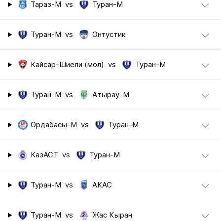
Тараз-М
vs
Туран-М
Туран-М
vs
Онтустик
Кайсар-Шиели (мол)
vs
Туран-М
Туран-М
vs
Атырау-М
Ордабасы-М
vs
Туран-М
КазАСТ
vs
Туран-М
Туран-М
vs
АКАС
Туран-М
vs
Жас Кыран