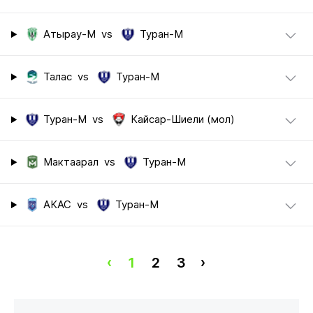
Атырау-М
vs
Туран-М
Талас
vs
Туран-М
Туран-М
vs
Кайсар-Шиели (мол)
Мактаарал
vs
Туран-М
АКАС
vs
Туран-М
‹
1
2
3
›