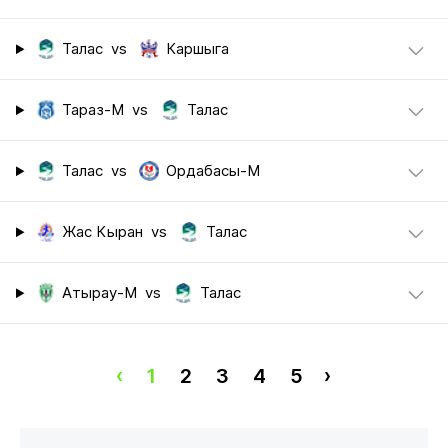
Талас
vs
Каршыга
Тараз-М
vs
Талас
Талас
vs
Ордабасы-М
Жас Кыран
vs
Талас
Атырау-М
vs
Талас
‹
1
2
3
4
5
›