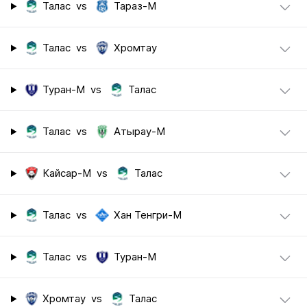
Талас
vs
Тараз-М
Талас
vs
Хромтау
Туран-М
vs
Талас
Талас
vs
Атырау-М
Кайсар-М
vs
Талас
Талас
vs
Хан Тенгри-М
Талас
vs
Туран-М
Хромтау
vs
Талас