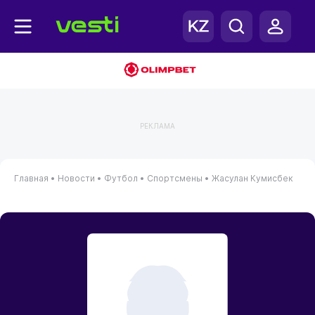
РЕКЛАМА
Главная
•
Новости
•
Футбол
•
Спортсмены
•
Жасулан Кумисбек