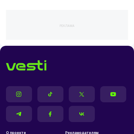
РЕКЛАМА
О проекте
Рекламодателям