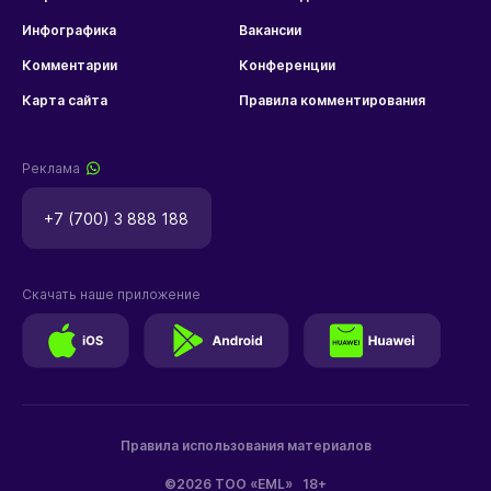
Инфографика
Вакансии
Комментарии
Конференции
Карта сайта
Правила комментирования
Реклама
+7 (700) 3 888 188
Скачать наше приложение
Правила использования материалов
©2026 ТОО «EML»
18+