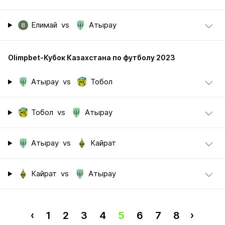
Елимай
vs
Атырау
Olimpbet-Кубок Казахстана по футболу 2023
Атырау
vs
Тобол
Тобол
vs
Атырау
Атырау
vs
Кайрат
Кайрат
vs
Атырау
‹
1
2
3
4
5
6
7
8
›