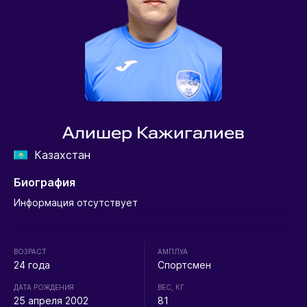
Алишер Кажигалиев
Казахстан
Биография
Информация отсутствует
ВОЗРАСТ
АМПЛУА
24 года
Спортсмен
ДАТА РОЖДЕНИЯ
ВЕС, КГ
25 апреля 2002
81