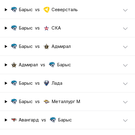
Барыс
vs
Северсталь
Барыс
vs
СКА
Барыс
vs
Адмирал
Адмирал
vs
Барыс
Барыс
vs
Лада
Барыс
vs
Металлург М
Авангард
vs
Барыс