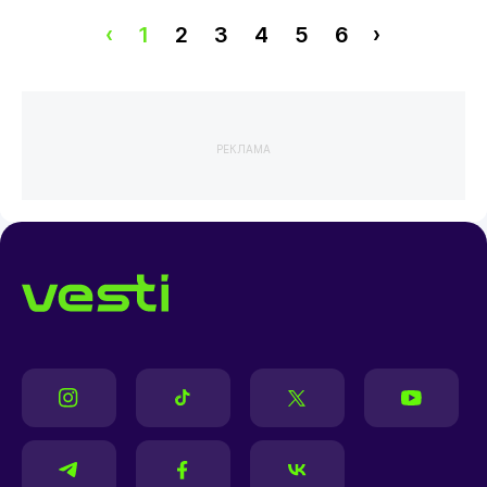
‹
1
2
3
4
5
6
›
РЕКЛАМА