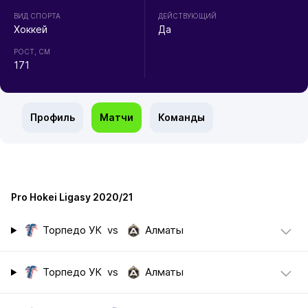
ВИД СПОРТА
ДЕЙСТВУЮЩИЙ
Хоккей
Да
РОСТ, СМ
171
Профиль
Матчи
Команды
Pro Hokei Ligasy 2020/21
Торпедо УК
vs
Алматы
Торпедо УК
vs
Алматы