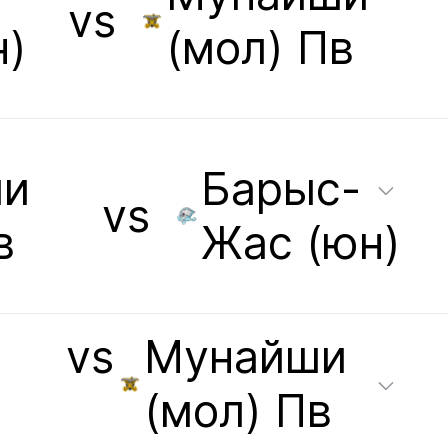
vs
н)
(мол) Пв
ши
Барыс-
vs
в
Жас (юн)
vs
Мунайши
(мол) Пв