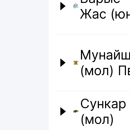
Жас (ю
Мунай
(мол) П
Сункар
(мол)