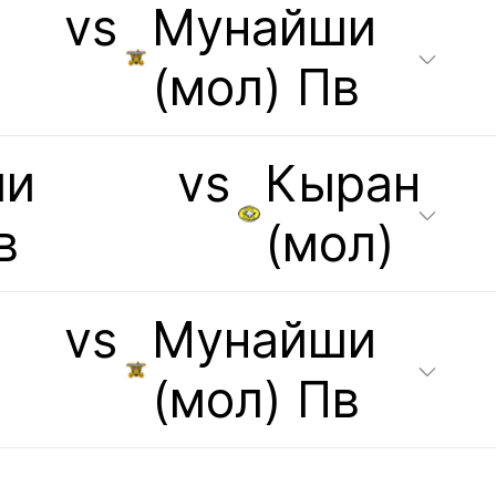
vs
Мунайши
(мол) Пв
ши
vs
Кыран
в
(мол)
vs
Мунайши
(мол) Пв