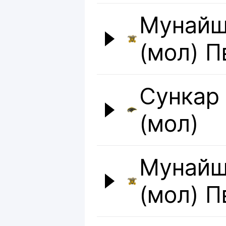
Мунай
(мол) П
Сункар
(мол)
Мунай
(мол) П