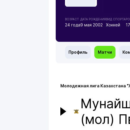
ВОЗРАСТ
ДАТА РОЖДЕНИЯ
ВИД СПОРТА
РО
24 года
9 мая 2002
Хоккей
1
Профиль
Матчи
Ко
Молодежная лига Казахстана "
Мунай
(мол) П