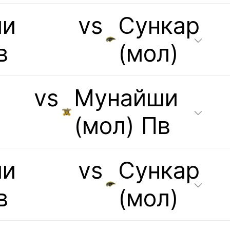
ши
vs
Сункар
в
(мол)
vs
Мунайши
(мол) Пв
ши
vs
Сункар
в
(мол)