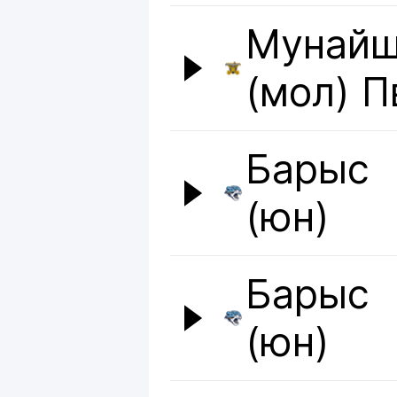
Мунай
(мол) П
Барыс
(юн)
Барыс
(юн)