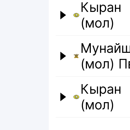
Кыран
(мол)
Мунай
(мол) П
Кыран
(мол)