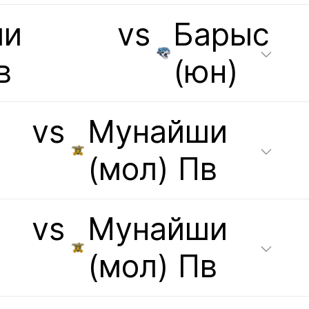
ши
vs
Барыс
в
(юн)
vs
Мунайши
(мол) Пв
vs
Мунайши
(мол) Пв