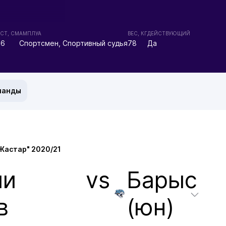
СТ, СМ
АМПЛУА
ВЕС, КГ
ДЕЙСТВУЮЩИЙ
76
Спортсмен, Спортивный судья
78
Да
манды
Жастар" 2020/21
ши
vs
Барыс
в
(юн)