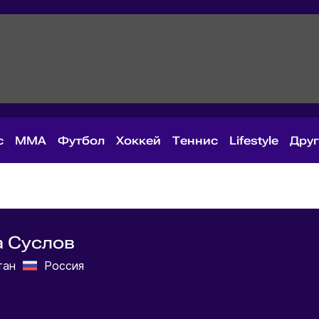
с
MMA
Футбол
Хоккей
Теннис
Lifestyle
Дру
 Суслов
тан
Россия