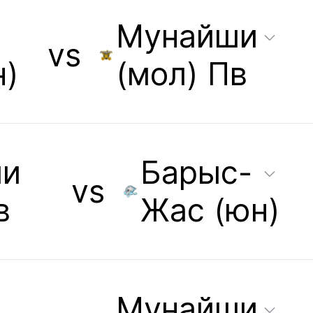
Мунайши
vs
н)
(мол) Пв
ши
Барыс-
vs
в
Жас (юн)
Мунайши