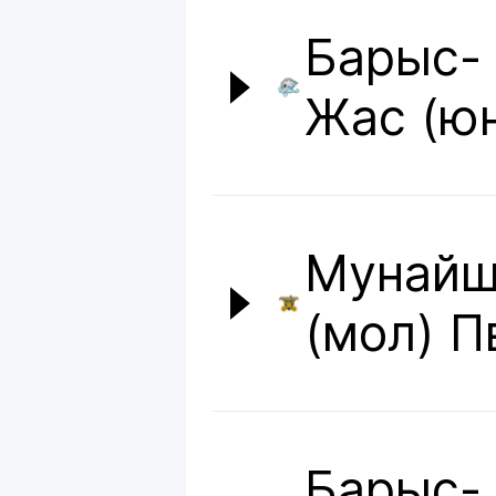
Барыс-
Жас (ю
Мунай
(мол) П
Барыс-