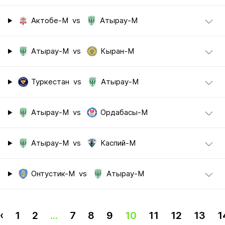
Актобе-М
vs
Атырау-М
Атырау-М
vs
Кыран-М
Туркестан
vs
Атырау-М
Атырау-М
vs
Ордабасы-М
Атырау-М
vs
Каспий-М
Онтустик-М
vs
Атырау-М
‹
1
2
...
7
8
9
10
11
12
13
1