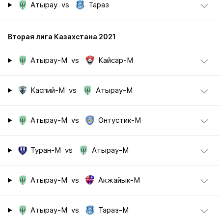
Атырау
vs
Тараз
Вторая лига Казахстана 2021
Атырау-М
vs
Кайсар-М
Каспий-М
vs
Атырау-М
Атырау-М
vs
Онтустик-М
Туран-М
vs
Атырау-М
Атырау-М
vs
Акжайык-М
Атырау-М
vs
Тараз-М