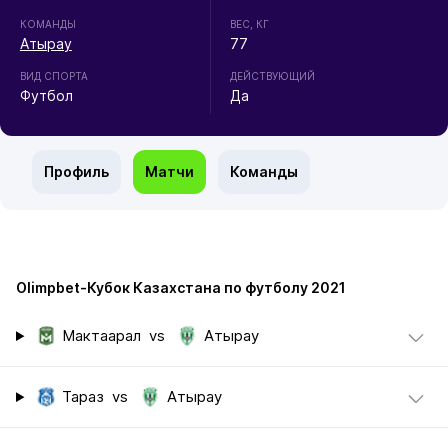
КОМАНДЫ
ВЕС, КГ
Атырау
77
ВИД СПОРТА
ДЕЙСТВУЮЩИЙ
Футбол
Да
Профиль
Матчи
Команды
Olimpbet-Кубок Казахстана по футболу 2021
Мактаарал
vs
Атырау
Тараз
vs
Атырау