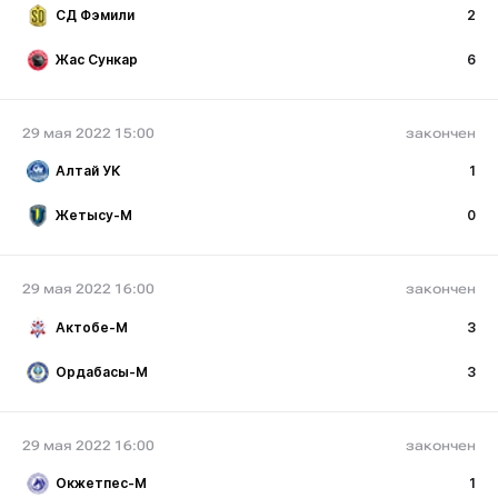
СД Фэмили
2
Жас Сункар
6
29 мая 2022 15:00
закончен
Алтай УК
1
Жетысу-М
0
29 мая 2022 16:00
закончен
Актобе-М
3
Ордабасы-М
3
29 мая 2022 16:00
закончен
Окжетпес-М
1