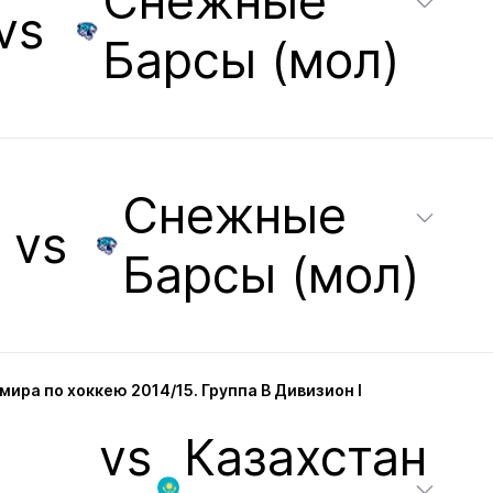
Снежные
vs
Барсы (мол)
Снежные
vs
Барсы (мол)
ира по хоккею 2014/15. Группа B Дивизион I
vs
Казахстан