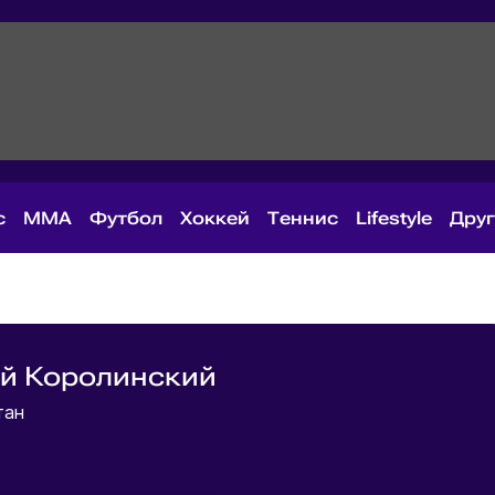
с
MMA
Футбол
Хоккей
Теннис
Lifestyle
Дру
й Королинский
тан
й