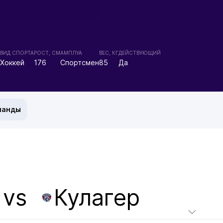
ВИД СПОРТА
РОСТ, СМ
АМПЛУА
ВЕС, КГ
ДЕЙСТВУЮЩИЙ
Хоккей
176
Спортсмен
85
Да
манды
vs
Кулагер