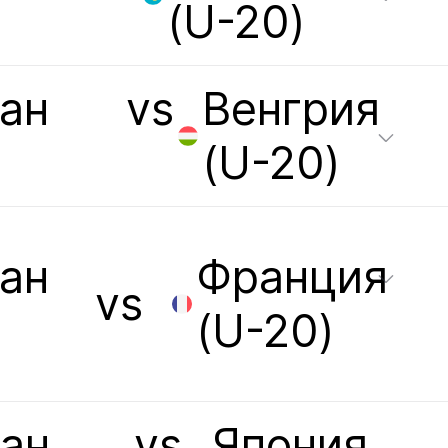
(U-20)
ан
vs
Венгрия
(U-20)
ан
Франция
vs
(U-20)
тан
vs
Япония