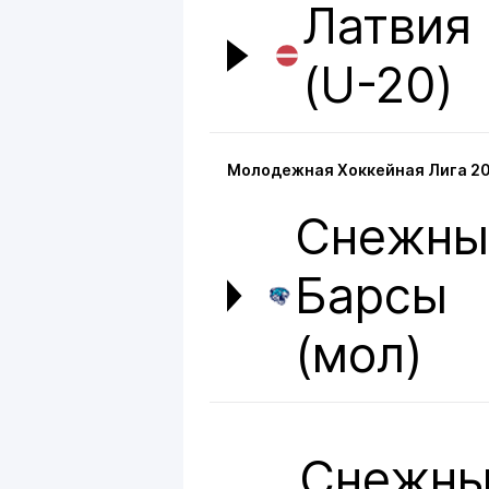
Латвия
(U-20)
Молодежная Хоккейная Лига 20
Снежны
Барсы
(мол)
Снежн