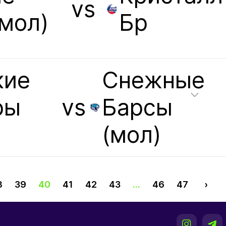
vs
мол)
Бр
кие
Снежные
ры
vs
Барсы
(мол)
8
39
40
41
42
43
...
46
47
›