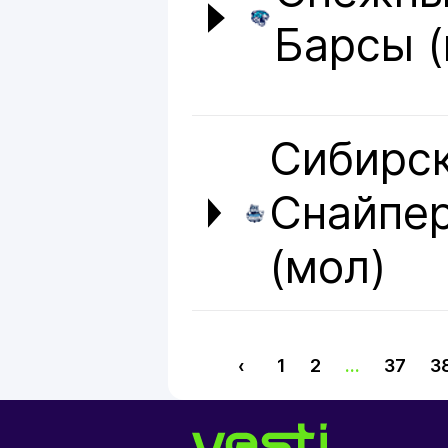
Барсы (
Сибирс
Снайпе
(мол)
‹
1
2
...
37
3