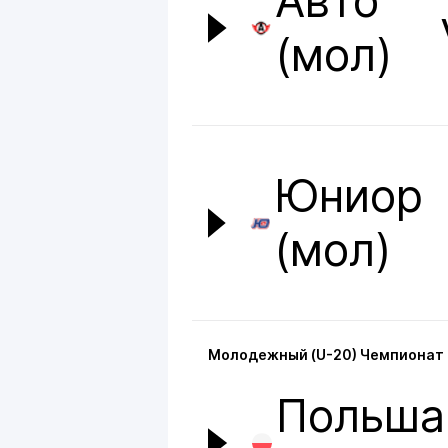
Авто
(мол)
Юниор
(мол)
Молодежный (U-20) Чемпионат м
Польша