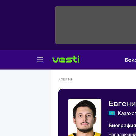
Бок
Хоккей
Евгени
Казахс
Биография
Нападающи