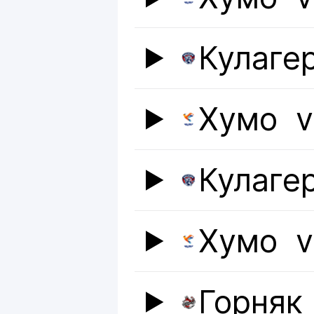
Кулаге
Хумо
v
Кулаге
Хумо
v
Горняк