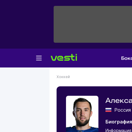
Бок
Хоккей
Алекс
Росси
Биография
Информация 