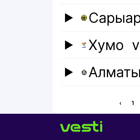
Сарыар
Хумо
v
Алмат
‹
1