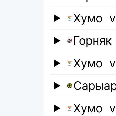
Хумо
v
Горняк
Хумо
v
Сарыар
Хумо
v