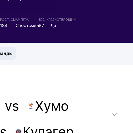
РОСТ, СМ
АМПЛУА
ВЕС, КГ
ДЕЙСТВУЮЩИЙ
184
Спортсмен
87
Да
манды
vs
Хумо
s
Кулагер