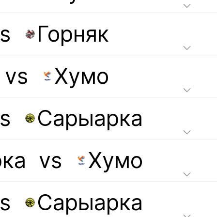
s
Горняк
vs
Хумо
s
Сарыарка
ка
vs
Хумо
s
Сарыарка