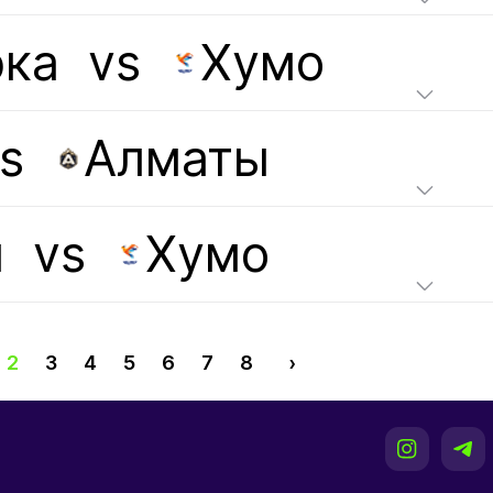
ка
vs
Хумо
s
Алматы
ы
vs
Хумо
2
3
4
5
6
7
8
›