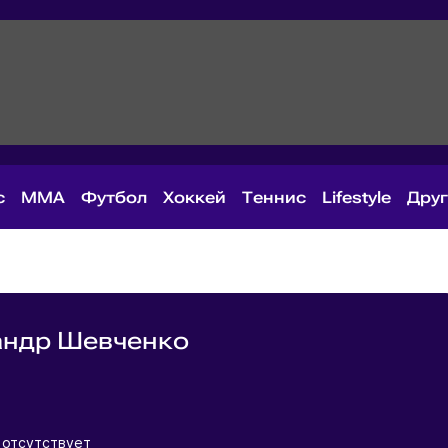
с
MMA
Футбол
Хоккей
Теннис
Lifestyle
Дру
андр Шевченко
я
отсутствует