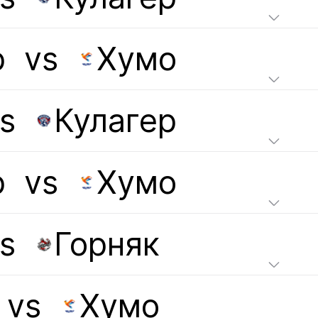
р
vs
Хумо
s
Кулагер
р
vs
Хумо
s
Горняк
vs
Хумо